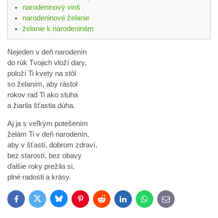
narodeninový vinš
narodeninové želanie
želanie k narodeninám
Nejeden v deň narodenín
do rúk Tvojich vloží dary,
položí Ti kvety na stôl
so želaním, aby rástol
rokov rad Ti ako stuha
a žiarila šťastia dúha.
Aj ja s veľkým potešením
želám Ti v deň narodenín,
aby v šťastí, dobrom zdraví,
bez starostí, bez obavy
ďalšie roky prežila si,
plné radosti a krásy.
Bluesky
Twitter
Facebook
Pinterest
Reddit
LinkedIn
WhatsApp
E-
mail