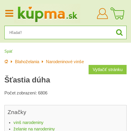
Prihlásiť
sa
Späť
Úvod
Blahoželania
Narodeninové vinše
Vytlačiť stránku
Šťastia dúha
Počet zobrazení: 6806
Značky
vinš narodeniny
želanie na narodeniny