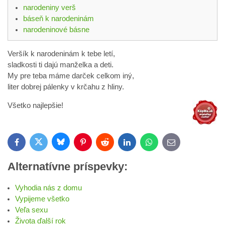
narodeniny verš
báseň k narodeninám
narodeninové básne
Veršík k narodeninám k tebe letí,
sladkosti ti dajú manželka a deti.
My pre teba máme darček celkom iný,
liter dobrej pálenky v krčahu z hliny.
Všetko najlepšie!
Bluesky
Twitter
Facebook
Pinterest
Reddit
LinkedIn
WhatsApp
E-
mail
Alternatívne príspevky:
Vyhodia nás z domu
Vypijeme všetko
Veľa sexu
Života ďalší rok