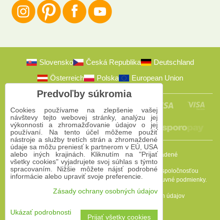
Slovensko
Česká Republika
Deutschland
Österreich
Polska
European Union
Predvoľby súkromia
Cookies používame na zlepšenie vašej
návštevy tejto webovej stránky, analýzu jej
výkonnosti a zhromažďovanie údajov o jej
používaní. Na tento účel môžeme použiť
nástroje a služby tretích strán a zhromaždené
údaje sa môžu preniesť k partnerom v EÚ, USA
alebo iných krajinách. Kliknutím na "Prijať
2009-2026 © Bomba s.r.o.
Všetky práva vyhradené
všetky cookies" vyjadrujete svoj súhlas s týmto
spracovaním. Nižšie môžete nájsť podrobné
Táto stránka je chránená programom reCAPTCHA a spoločnosťou
informácie alebo upraviť svoje preferencie.
Google. Platia
Pravidlá ochrany osobných údajov
a
Zmluvné podmienky
.
Zásady ochrany osobných údajov
Predvoľby súkromia
Zásady ochrany osobných údajov
Podmienky používania
Ukázať podrobnosti
Prijať všetky cookies