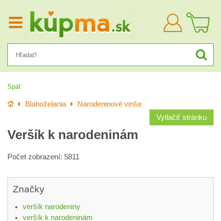
Prihlásiť
sa
Späť
Úvod
Blahoželania
Narodeninové vinše
Vytlačiť stránku
Veršík k narodeninám
Počet zobrazení: 5811
Značky
veršík narodeniny
veršík k narodeninám