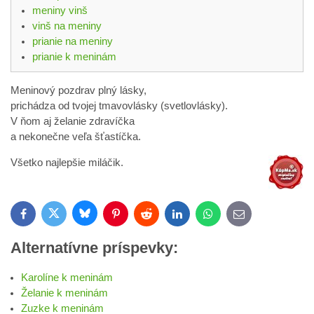
meniny vinš
vinš na meniny
prianie na meniny
prianie k meninám
Meninový pozdrav plný lásky,
prichádza od tvojej tmavovlásky (svetlovlásky).
V ňom aj želanie zdravíčka
a nekonečne veľa šťastíčka.
Všetko najlepšie miláčik.
Bluesky
Twitter
Facebook
Pinterest
Reddit
LinkedIn
WhatsApp
E-
mail
Alternatívne príspevky:
Karolíne k meninám
Želanie k meninám
Zuzke k meninám