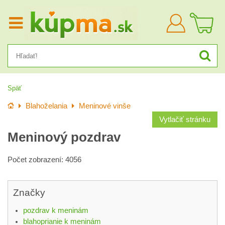
Prihlásiť
sa
Späť
Úvod
Blahoželania
Meninové vinše
Vytlačiť stránku
Meninový pozdrav
Počet zobrazení: 4056
Značky
pozdrav k meninám
blahoprianie k meninám