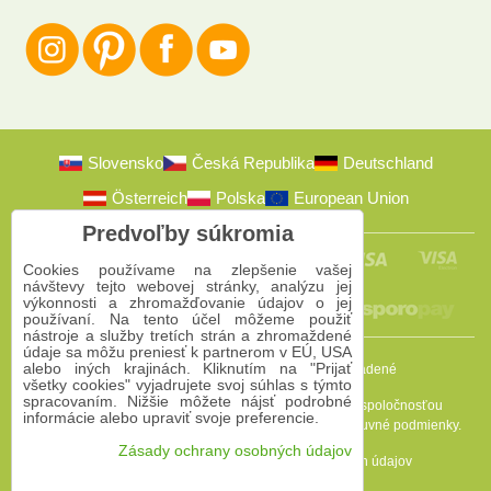
Slovensko
Česká Republika
Deutschland
Österreich
Polska
European Union
Predvoľby súkromia
Cookies používame na zlepšenie vašej
návštevy tejto webovej stránky, analýzu jej
výkonnosti a zhromažďovanie údajov o jej
používaní. Na tento účel môžeme použiť
nástroje a služby tretích strán a zhromaždené
údaje sa môžu preniesť k partnerom v EÚ, USA
alebo iných krajinách. Kliknutím na "Prijať
2009-2026 © Bomba s.r.o.
Všetky práva vyhradené
všetky cookies" vyjadrujete svoj súhlas s týmto
spracovaním. Nižšie môžete nájsť podrobné
Táto stránka je chránená programom reCAPTCHA a spoločnosťou
informácie alebo upraviť svoje preferencie.
Google. Platia
Pravidlá ochrany osobných údajov
a
Zmluvné podmienky
.
Zásady ochrany osobných údajov
Predvoľby súkromia
Zásady ochrany osobných údajov
Podmienky používania