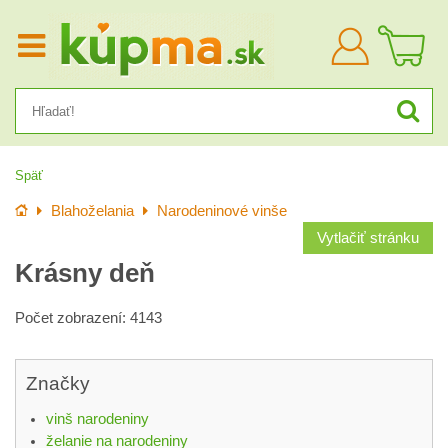
Prihlásiť
sa
Späť
Úvod
Blahoželania
Narodeninové vinše
Vytlačiť stránku
Krásny deň
Počet zobrazení: 4143
Značky
vinš narodeniny
želanie na narodeniny