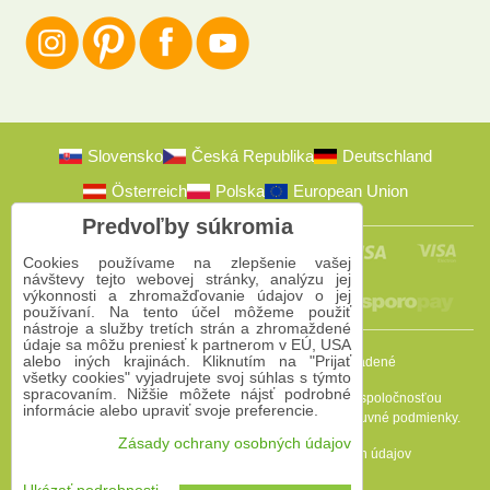
Slovensko
Česká Republika
Deutschland
Österreich
Polska
European Union
Predvoľby súkromia
Cookies používame na zlepšenie vašej
návštevy tejto webovej stránky, analýzu jej
výkonnosti a zhromažďovanie údajov o jej
používaní. Na tento účel môžeme použiť
nástroje a služby tretích strán a zhromaždené
údaje sa môžu preniesť k partnerom v EÚ, USA
alebo iných krajinách. Kliknutím na "Prijať
2009-2026 © Bomba s.r.o.
Všetky práva vyhradené
všetky cookies" vyjadrujete svoj súhlas s týmto
spracovaním. Nižšie môžete nájsť podrobné
Táto stránka je chránená programom reCAPTCHA a spoločnosťou
informácie alebo upraviť svoje preferencie.
Google. Platia
Pravidlá ochrany osobných údajov
a
Zmluvné podmienky
.
Zásady ochrany osobných údajov
Predvoľby súkromia
Zásady ochrany osobných údajov
Podmienky používania