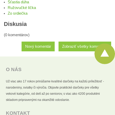
Šťastia dúha
Ružovučké líčka
Zo srdiečka
Diskusia
(0 komentárov)
Nový komentár
Zobraziť všetky komentáre
O NÁS
Už viac ako 17 rokov prinášame kvalitné darčeky na každú príležitosť -
narodeniny, sviatky či výročia. Objavte praktické darčeky pre všetky
vekové kategórie, od detí až po seniorov, s viac ako 4200 produktmi
skladom pripravenými na okamžité odoslanie.
KONTAKT