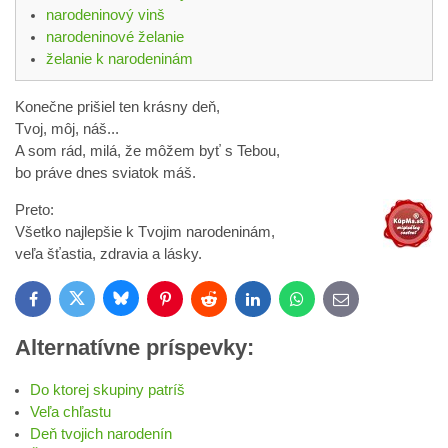
narodeninový vinš
narodeninové želanie
želanie k narodeninám
Konečne prišiel ten krásny deň,
Tvoj, môj, náš...
A som rád, milá, že môžem byť s Tebou,
bo práve dnes sviatok máš.
Preto:
Všetko najlepšie k Tvojim narodeninám,
veľa šťastia, zdravia a lásky.
Bluesky
Twitter
Facebook
Pinterest
Reddit
LinkedIn
WhatsApp
E-
mail
Alternatívne príspevky:
Do ktorej skupiny patríš
Veľa chľastu
Deň tvojich narodenín