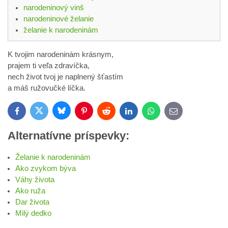
narodeninový vinš
narodeninové želanie
želanie k narodeninám
K tvojim narodeninám krásnym,
prajem ti veľa zdravíčka,
nech život tvoj je naplnený šťastím
a máš ružovučké líčka.
Bluesky
Twitter
Facebook
Pinterest
Reddit
LinkedIn
WhatsApp
E-
mail
Alternatívne príspevky:
Želanie k narodeninám
Ako zvykom býva
Váhy života
Ako ruža
Dar života
Milý dedko