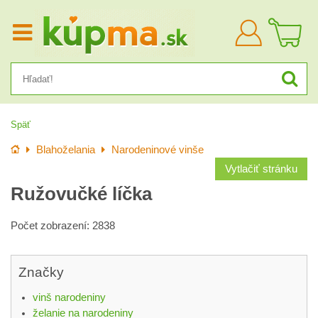
Prihlásiť
sa
Späť
Úvod
Blahoželania
Narodeninové vinše
Vytlačiť stránku
Ružovučké líčka
Počet zobrazení: 2838
Značky
vinš narodeniny
želanie na narodeniny