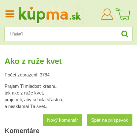
Prihlásiť
sa
Ako z ruže kvet
Počet zobrazení: 3784
Prajem Ti mladosť krásnu,
tak ako z ruže kvet,
prajem ti, aby si bola šťastná,
a nesklamal Ťa svet...
Nový komentár
Späť na príspevok
Komentáre