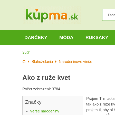
DARČEKY
MÓDA
RUKSAKY
Späť
Úvod
Blahoželania
Narodeninové vinše
Ako z ruže kvet
Počet zobrazení: 3784
Prajem Ti mlados
Značky
tak ako z ruže kv
prajem ti, aby si 
verše narodeniny