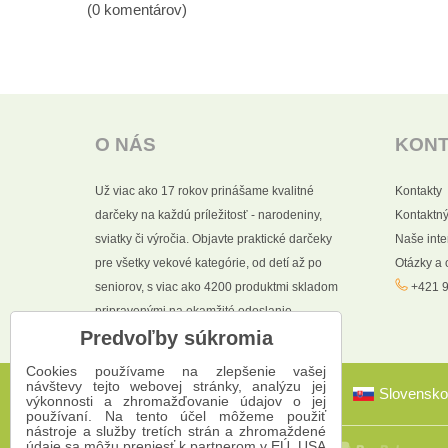
(0 komentárov)
O NÁS
KON
Už viac ako 17 rokov prinášame kvalitné
Kontakty
darčeky na každú príležitosť - narodeniny,
Kontaktný
sviatky či výročia. Objavte praktické darčeky
Naše int
pre všetky vekové kategórie, od detí až po
Otázky a
seniorov, s viac ako 4200 produktmi skladom
+421 9
pripravenými na okamžité odoslanie.
Predvoľby súkromia
Cookies používame na zlepšenie vašej
návštevy tejto webovej stránky, analýzu jej
Slovensko
výkonnosti a zhromažďovanie údajov o jej
používaní. Na tento účel môžeme použiť
nástroje a služby tretích strán a zhromaždené
údaje sa môžu preniesť k partnerom v EÚ, USA