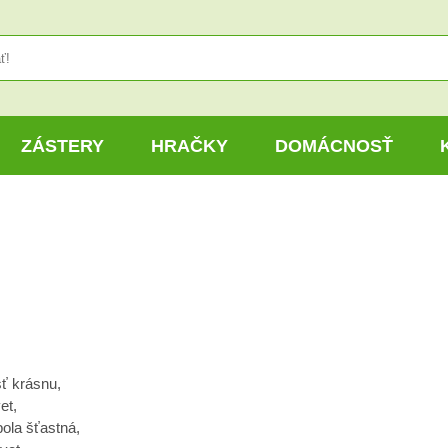
ZÁSTERY
HRAČKY
DOMÁCNOSŤ
ť krásnu,
et,
bola šťastná,