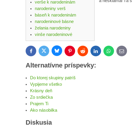
a nesklamal Ťa sv
verše k narodeninám
narodeniny verš
báseň k narodeninám
narodeninové básne
želania narodeniny
vinše narodeninové
Bluesky
Twitter
Facebook
Pinterest
Reddit
LinkedIn
WhatsApp
E-
mail
Alternatívne príspevky:
Do ktorej skupiny patríš
Vypijeme všetko
Krásny deň
Zo srdiečka
Prajem Ti
Ako násobilka
Diskusia