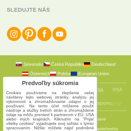
SLEDUJTE NÁS
Slovensko
Česká Republika
Deutschland
Österreich
Polska
European Union
Predvoľby súkromia
Cookies používame na zlepšenie vašej
návštevy tejto webovej stránky, analýzu jej
výkonnosti a zhromažďovanie údajov o jej
používaní. Na tento účel môžeme použiť
nástroje a služby tretích strán a zhromaždené
údaje sa môžu preniesť k partnerom v EÚ, USA
alebo iných krajinách. Kliknutím na "Prijať
2009-2026 © Bomba s.r.o.
Všetky práva vyhradené
všetky cookies" vyjadrujete svoj súhlas s týmto
spracovaním. Nižšie môžete nájsť podrobné
Táto stránka je chránená programom reCAPTCHA a spoločnosťou