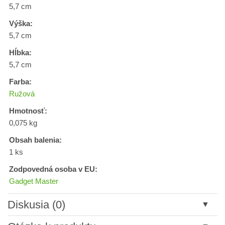
5,7 cm
Výška:
5,7 cm
Hĺbka:
5,7 cm
Farba:
Ružová
Hmotnosť:
0,075 kg
Obsah balenia:
1 ks
Zodpovedná osoba v EU:
Gadget Master
Diskusia (0)
Nový komentár