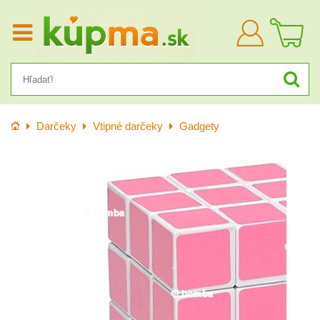
Prihlásiť
sa
Úvod
Darčeky
Vtipné darčeky
Gadgety