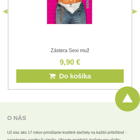
*
(Povinné)
Odoslať
Zástera Sexi muž
9,90 €
Do košíka
O NÁS
Už viac ako 17 rokov prinášame kvalitné darčeky na každú príležitosť -
narodeniny, sviatky či výročia. Objavte praktické darčeky pre všetky