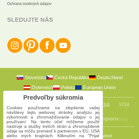
Ochrana osobných údajov
SLEDUJTE NÁS
Slovensko
Česká Republika
Deutschland
Österreich
Polska
European Union
Predvoľby súkromia
Cookies používame na zlepšenie vašej
návštevy tejto webovej stránky, analýzu jej
výkonnosti a zhromažďovanie údajov o jej
používaní. Na tento účel môžeme použiť
nástroje a služby tretích strán a zhromaždené
údaje sa môžu preniesť k partnerom v EÚ, USA
alebo iných krajinách. Kliknutím na "Prijať
2009-2026 © Bomba s.r.o.
Všetky práva vyhradené