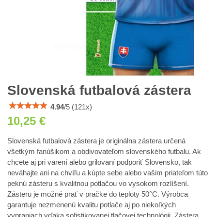
Slovenská futbalová zástera
4.94
/
5
(
121
x)
10,25 €
Slovenská futbalová zástera je originálna zástera určená
všetkým fanúšikom a obdivovateľom slovenského futbalu. Ak
chcete aj pri varení alebo grilovaní podporiť Slovensko, tak
neváhajte ani na chvíľu a kúpte sebe alebo vašim priateľom túto
peknú zásteru s kvalitnou potlačou vo vysokom rozlíšení.
Zásteru je možné prať v pračke do teploty 50°C. Výrobca
garantuje nezmenenú kvalitu potlače aj po niekoľkých
vypraniach vďaka sofistikovanej tlačovej technológii. Zástera