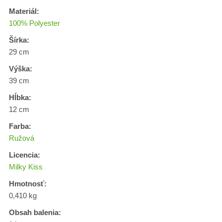
Materiál:
100% Polyester
Šírka:
29 cm
Výška:
39 cm
Hĺbka:
12 cm
Farba:
Ružová
Licencia:
Milky Kiss
Hmotnosť:
0,410 kg
Obsah balenia: