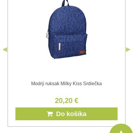
Súhlasím so spracovaním osobných údajov za účelom
odoslania formulára. Oboznámil som sa s
podmienkami
Ochrany osobných údajov
spoločnosti Bomba
*
(Povinné)
*
s.r.o.
Odoslať
*
(Povinné)
Odoslať
Modrý ruksak Milky Kiss Srdiečka
20,20 €
Do košíka