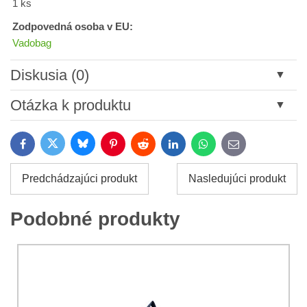
1 ks
Zodpovedná osoba v EU:
Vadobag
Diskusia (0)
Nový komentár
Otázka k produktu
Názov:
Bluesky
Twitter
Facebook
Pinterest
Reddit
LinkedIn
WhatsApp
E-
mail
*
Meno:
Predchádzajúci produkt
Nasledujúci produkt
*
Meno:
*
Podobné produkty
Váš e-mail:
*
Komentár:
Vaša otázka k produktu: