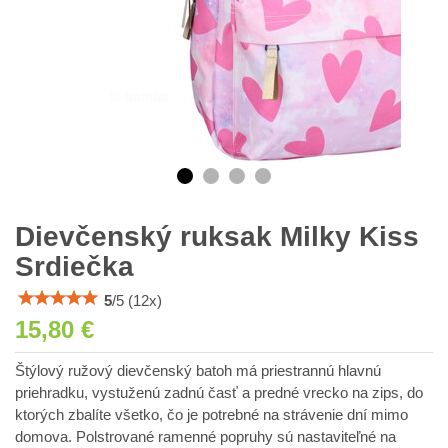
Dievčenský ruksak Milky Kiss
Srdiečka
5
/
5
(
12
x)
15,80 €
Štýlový ružový dievčenský batoh má priestrannú hlavnú
priehradku, vystuženú zadnú časť a predné vrecko na zips, do
ktorých zbalíte všetko, čo je potrebné na strávenie dní mimo
domova. Polstrované ramenné popruhy sú nastaviteľné na