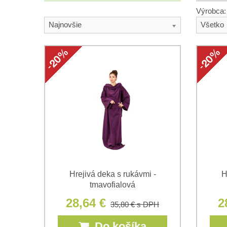
Výrobca:
Najnovšie
Všetko
Hrejivá deka s rukávmi -
H
tmavofialová
28,64 €
2
35,80 €
s DPH
Do košíka