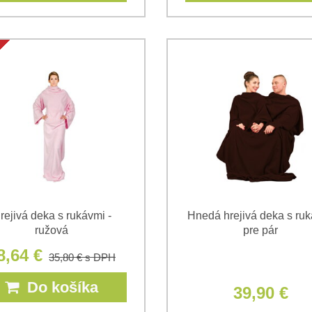
rejivá deka s rukávmi -
Hnedá hrejivá deka s ru
ružová
pre pár
8,64 €
35,80 €
s DPH
Do košíka
39,90 €