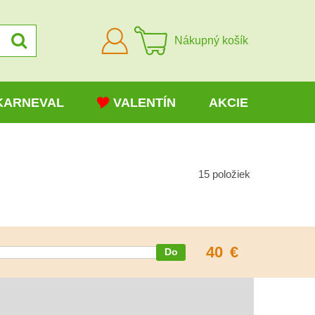
Prihlásiť
Nákupný košík
sa
KARNEVAL
VALENTÍN
AKCIE
15
položiek
40
€