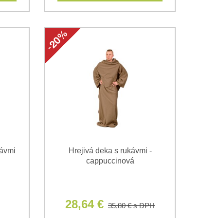
kávmi
Hrejivá deka s rukávmi -
cappuccinová
28,64 €
35,80 €
s DPH