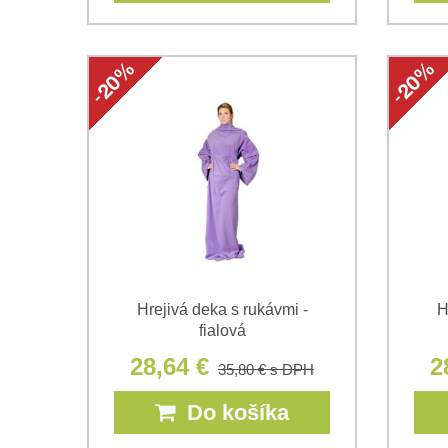
Hrejivá deka s rukávmi -
H
fialová
28,64 €
2
35,80 €
s DPH
Do košíka