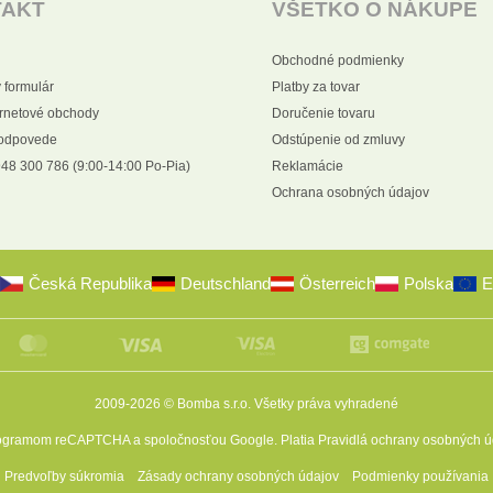
TAKT
VŠETKO O NÁKUPE
Obchodné podmienky
 formulár
Platby za tovar
ernetové obchody
Doručenie tovaru
 odpovede
Odstúpenie od zmluvy
48 300 786 (9:00-14:00 Po-Pia)
Reklamácie
Ochrana osobných údajov
Česká Republika
Deutschland
Österreich
Polska
E
2009-2026 © Bomba s.r.o.
Všetky práva vyhradené
programom reCAPTCHA a spoločnosťou Google. Platia
Pravidlá ochrany osobných ú
Predvoľby súkromia
Zásady ochrany osobných údajov
Podmienky používania