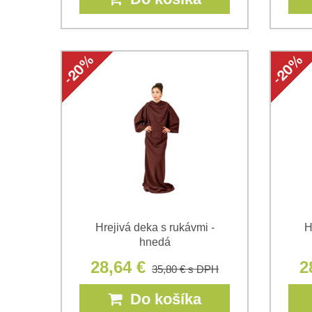
Hrejivá deka s rukávmi -
H
hnedá
28,64 €
2
35,80 €
s DPH
Do košíka