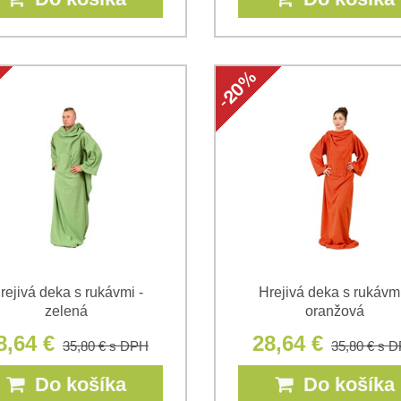
rejivá deka s rukávmi -
Hrejivá deka s rukávmi
zelená
oranžová
8,64 €
28,64 €
35,80 €
s DPH
35,80 €
s 
Do košíka
Do košíka