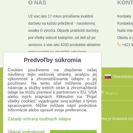
O NÁS
KON
Už viac ako 17 rokov prinášame kvalitné
Kontakty
darčeky na každú príležitosť - narodeniny,
Kontaktný
sviatky či výročia. Objavte praktické darčeky
Naše int
pre všetky vekové kategórie, od detí až po
Otázky a
seniorov, s viac ako 4200 produktmi skladom
+421 9
pripravenými na okamžité odoslanie.
Predvoľby súkromia
Cookies používame na zlepšenie vašej
návštevy tejto webovej stránky, analýzu jej
Slovensko
výkonnosti a zhromažďovanie údajov o jej
používaní. Na tento účel môžeme použiť
nástroje a služby tretích strán a zhromaždené
údaje sa môžu preniesť k partnerom v EÚ, USA
alebo iných krajinách. Kliknutím na "Prijať
všetky cookies" vyjadrujete svoj súhlas s týmto
spracovaním. Nižšie môžete nájsť podrobné
informácie alebo upraviť svoje preferencie.
Táto stránka je chránená 
Zásady ochrany osobných údajov
Ukázať podrobnosti