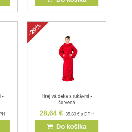
 -
Hrejivá deka s rukávmi -
červená
28,64 €
DPH
35,80 €
s DPH
Do košíka