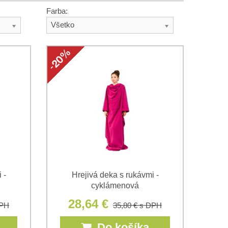
Farba:
Všetko
 -
Hrejivá deka s rukávmi -
cyklámenová
28,64 €
DPH
35,80 €
s DPH
Do košíka