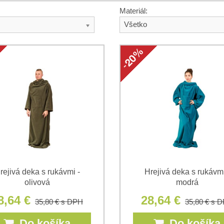
Materiál:
Všetko
rejivá deka s rukávmi -
Hrejivá deka s rukávmi
olivová
modrá
8,64 €
28,64 €
35,80 €
s DPH
35,80 €
s 
Do košíka
Do košíka