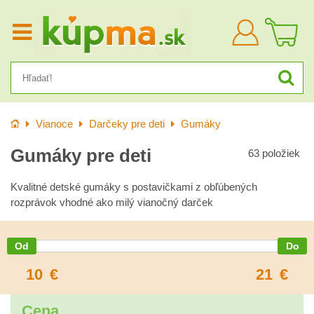
Prihlásiť
sa
Úvod
Vianoce
Darčeky pre deti
Gumáky
Gumáky pre deti
63
položiek
Kvalitné detské gumáky s postavičkami z obľúbených
rozprávok vhodné ako milý vianočný darček
10
€
21
€
Cena