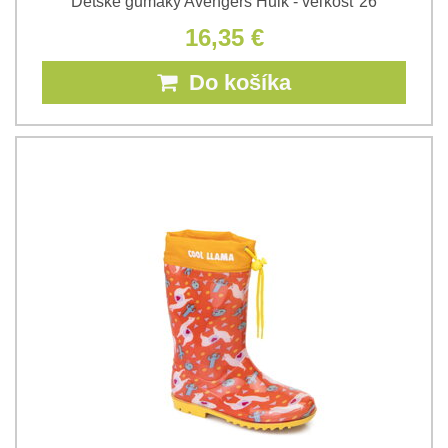
Detské gumáky Avengers Hulk - veľkosť 26
16,35 €
Do košíka