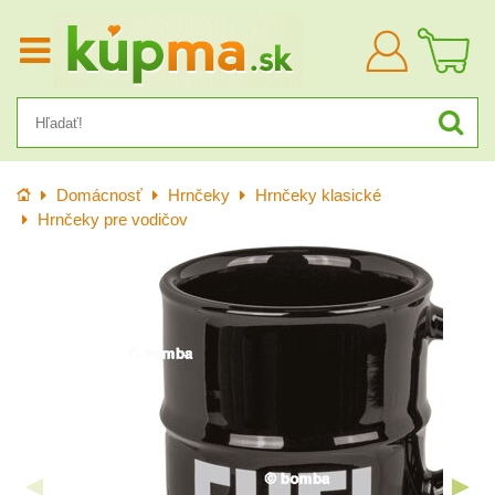
Prihlásiť
sa
Úvod
Domácnosť
Hrnčeky
Hrnčeky klasické
Hrnčeky pre vodičov