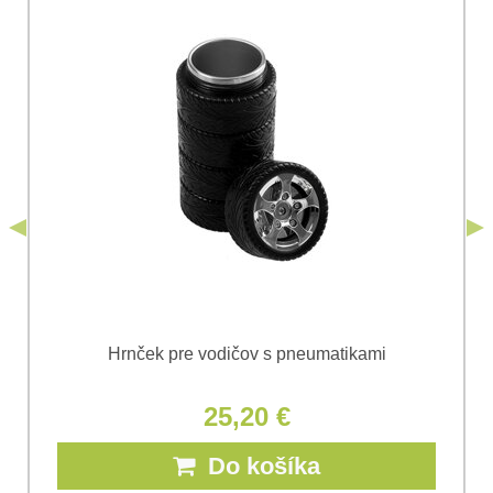
Súhlasím so spracovaním osobných údajov za účelom
odoslania formulára. Oboznámil som sa s
podmienkami
Ochrany osobných údajov
spoločnosti Bomba
*
(Povinné)
*
s.r.o.
Odoslať
*
(Povinné)
Odoslať
Hrnček pre vodičov s pneumatikami
25,20 €
Do košíka