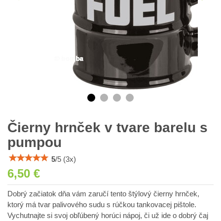
Čierny hrnček v tvare barelu s
pumpou
5
/
5
(
3
x)
6,50 €
Dobrý začiatok dňa vám zaručí tento štýlový čierny hrnček,
ktorý má tvar palivového sudu s rúčkou tankovacej pištole.
Vychutnajte si svoj obľúbený horúci nápoj, či už ide o dobrý čaj