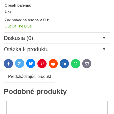
Obsah balenia:
1 ks
Zodpovedná osoba v EU:
Out Of The Blue
Diskusia (0)
Nový komentár
Otázka k produktu
Názov:
Bluesky
Twitter
Facebook
Pinterest
Reddit
LinkedIn
WhatsApp
E-
mail
*
Meno:
Predchádzajúci produkt
*
Meno:
*
Podobné produkty
Váš e-mail:
*
Komentár:
Vaša otázka k produktu: