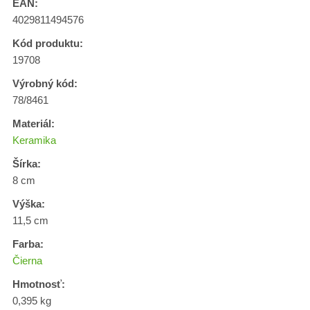
EAN:
4029811494576
Kód produktu:
19708
Výrobný kód:
78/8461
Materiál:
Keramika
Šírka:
8 cm
Výška:
11,5 cm
Farba:
Čierna
Hmotnosť:
0,395 kg