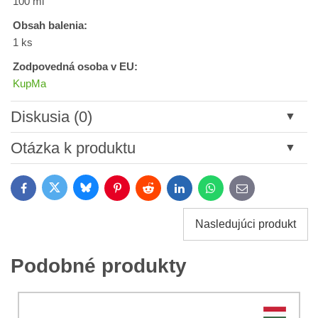
100 ml
Obsah balenia:
1 ks
Zodpovedná osoba v EU:
KupMa
Diskusia (0)
Nový komentár
Otázka k produktu
Názov:
Bluesky
Twitter
Facebook
Pinterest
Reddit
LinkedIn
WhatsApp
E-
mail
*
Meno:
Nasledujúci produkt
*
Meno:
*
Podobné produkty
Váš e-mail:
*
Komentár:
Vaša otázka k produktu: