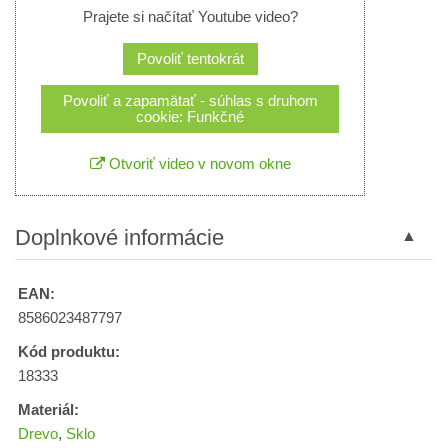
Prajete si načítať Youtube video?
Povoliť tentokrát
Povoliť a zapamätať - súhlas s druhom
cookie: Funkčné
Otvoriť video v novom okne
Doplnkové informácie
EAN:
8586023487797
Kód produktu:
18333
Materiál:
Drevo
,
Sklo