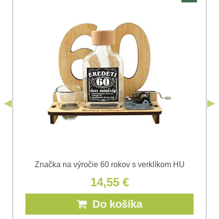
Súhlasím so spracovaním osobných údajov za účelom
odoslania formulára. Oboznámil som sa s
podmienkami
Ochrany osobných údajov
spoločnosti Bomba
*
(Povinné)
*
s.r.o.
Odoslať
*
(Povinné)
Odoslať
Značka na výročie 60 rokov s verklíkom HU
14,55 €
Do košíka