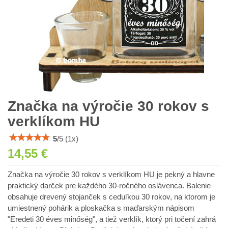
Značka na výročie 30 rokov s
verklíkom HU
5
/
5
(
1
x)
14,55 €
Značka na výročie 30 rokov s verklíkom HU je pekný a hlavne
praktický darček pre každého 30-ročného oslávenca. Balenie
obsahuje drevený stojanček s ceduľkou 30 rokov, na ktorom je
umiestnený pohárik a ploskačka s maďarským nápisom
"Eredeti 30 éves minőség", a tiež verklík, ktorý pri točení zahrá