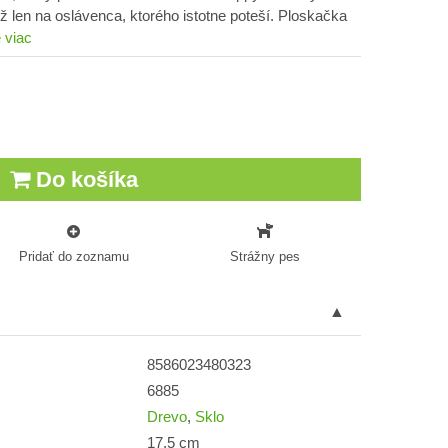
 len na oslávenca, ktorého istotne poteší. Ploskačka
e viac
Do košíka
Pridať do zoznamu
Strážny pes
8586023480323
6885
Drevo
,
Sklo
17,5 cm