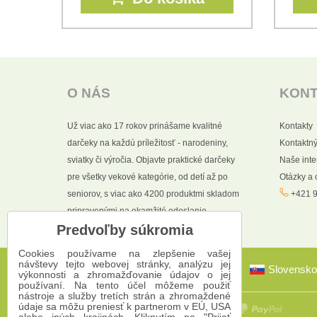
O NÁS
KON
Už viac ako 17 rokov prinášame kvalitné
Kontakty
darčeky na každú príležitosť - narodeniny,
Kontaktný
sviatky či výročia. Objavte praktické darčeky
Naše int
pre všetky vekové kategórie, od detí až po
Otázky a
seniorov, s viac ako 4200 produktmi skladom
+421 9
pripravenými na okamžité odoslanie.
Predvoľby súkromia
Cookies používame na zlepšenie vašej
návštevy tejto webovej stránky, analýzu jej
Slovensko
výkonnosti a zhromažďovanie údajov o jej
používaní. Na tento účel môžeme použiť
nástroje a služby tretích strán a zhromaždené
údaje sa môžu preniesť k partnerom v EÚ, USA