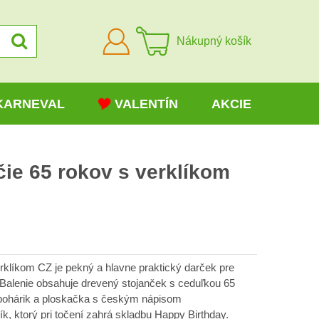
Prihlásiť
Nákupný košík
sa
KARNEVAL
VALENTÍN
AKCIE
ie 65 rokov s verklíkom
rklíkom CZ je pekný a hlavne praktický darček pre
Balenie obsahuje drevený stojanček s ceduľkou 65
 pohárik a ploskačka s českým nápisom
ík, ktorý pri točení zahrá skladbu Happy Birthday.