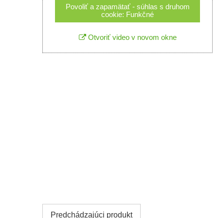
Povoliť a zapamätať - súhlas s druhom
cookie: Funkčné
Otvoriť video v novom okne
Predchádzajúci produkt