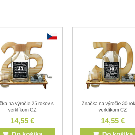
Súhlasím so spracovaním os
Oboznámil som sa s podmienk
*
*
(Povinné)
*
(Povinné)
čka na výročie 25 rokov s
Značka na výročie 30 rok
verklíkom CZ
verklíkom CZ
14,55 €
14,55 €
Do košíka
Do košíka