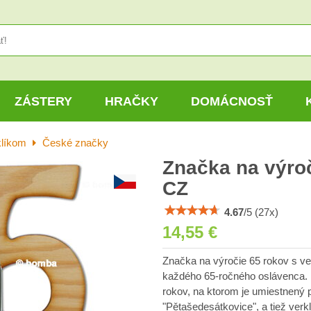
ZÁSTERY
HRAČKY
DOMÁCNOSŤ
klíkom
České značky
Značka na výroč
CZ
4.67
/
5
(
27
x)
14,55 €
Značka na výročie 65 rokov s ve
každého 65-ročného oslávenca. 
rokov, na ktorom je umiestnený
"Pětašedesátkovice", a tiež verkl