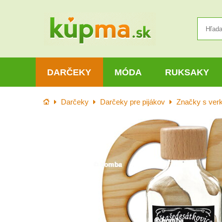
DARČEKY
MÓDA
RUKSAKY
Úvod
Darčeky
Darčeky pre pijákov
Značky s ver