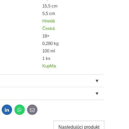
15,5 cm
5,5 cm
Hnedá
Česká
18+
0,280 kg
100 ml
1 ks
KupMa
dit
LinkedIn
WhatsApp
E-
mail
Nasledujúci produkt