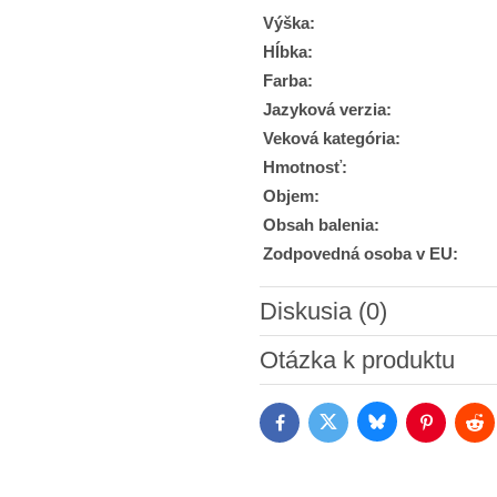
Výška:
Hĺbka:
Farba:
Jazyková verzia:
Veková kategória:
Hmotnosť:
Objem:
Obsah balenia:
Zodpovedná osoba v EU:
Diskusia (0)
Nový komentár
Otázka k produktu
Bluesky
Twitter
Facebook
Pinterest
Red