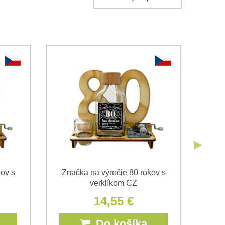
obných údajov za účelom odoslania formulára.
ami
Ochrany osobných údajov
spoločnosti Bomba s.r.o.
Odoslať
Odoslať
ov s
Značka na výročie 80 rokov s
Zna
verklíkom CZ
14,55 €
Do košíka