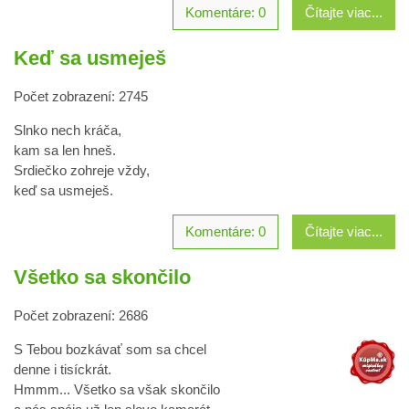
Komentáre: 0
Čítajte viac...
Keď sa usmeješ
Počet zobrazení: 2745
Slnko nech kráča,
kam sa len hneš.
Srdiečko zohreje vždy,
keď sa usmeješ.
Komentáre: 0
Čítajte viac...
Všetko sa skončilo
Počet zobrazení: 2686
S Tebou bozkávať som sa chcel
denne i tisíckrát.
Hmmm... Všetko sa však skončilo