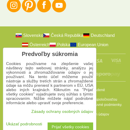
Slovensko
Česká Republika
Deutschland
Österreich
Polska
European Union
Predvoľby súkromia
Cookies používame na zlepšenie vašej
návštevy tejto webovej stránky, analýzu jej
výkonnosti a zhromažďovanie údajov o jej
používaní. Na tento účel môžeme použiť
nástroje a služby tretích strán a zhromaždené
údaje sa môžu preniesť k partnerom v EÚ, USA
alebo iných krajinách. Kliknutím na "Prijať
2009-2026 © Bomba s.r.o.
Všetky práva vyhradené
všetky cookies" vyjadrujete svoj súhlas s týmto
spracovaním. Nižšie môžete nájsť podrobné
Táto stránka je chránená programom reCAPTCHA a spoločnosťou
informácie alebo upraviť svoje preferencie.
Google. Platia
Pravidlá ochrany osobných údajov
a
Zmluvné podmienky
.
Zásady ochrany osobných údajov
Predvoľby súkromia
Zásady ochrany osobných údajov
Podmienky používania
Ukázať podrobnosti
Prijať všetky cookies
Vytvorené pomocou:
BiznisWeb.sk