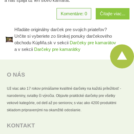
a nás spája už len slovo kamarát.
Komentáre: 0
Čítajte viac...
Hľadáte originálny darček pre svojich priateľov?
Určite si vyberiete zo širokej ponuky darčekového
obchodu KúpMa.sk v sekcii
Darčeky pre kamarátov
a v sekcii
Darčeky pre kamarátky
O NÁS
Už viac ako 17 rokov prinášame kvalitné darčeky na každú príležitosť -
narodeniny, sviatky či výročia. Objavte praktické darčeky pre všetky
vekové kategórie, od detí až po seniorov, s viac ako 4200 produktmi
skladom pripravenými na okamžité odoslanie.
KONTAKT