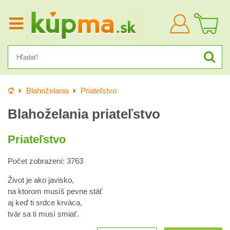
Prihlásiť
sa
Úvod
Blahoželania
Priateľstvo
Blahoželania priateľstvo
Priateľstvo
Počet zobrazení: 3763
Život je ako javisko,
na ktorom musíš pevne stáť
aj keď ti srdce krváca,
tvár sa ti musí smiať.