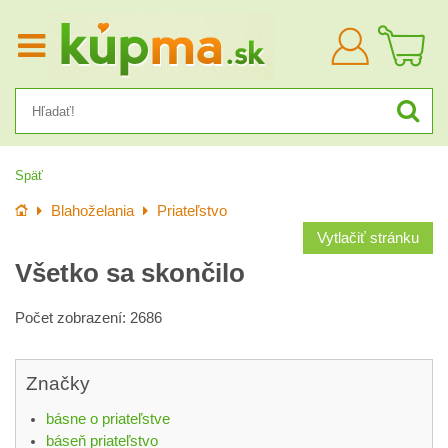
Prihlásiť
sa
Späť
Úvod
Blahoželania
Priateľstvo
Vytlačiť stránku
Všetko sa skončilo
Počet zobrazení: 2686
Značky
básne o priateľstve
báseň priateľstvo