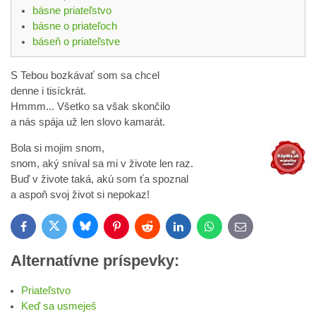
básne priateľstvo
básne o priateľoch
báseň o priateľstve
S Tebou bozkávať som sa chcel
denne i tisíckrát.
Hmmm... Všetko sa však skončilo
a nás spája už len slovo kamarát.
Bola si mojim snom,
snom, aký sníval sa mi v živote len raz.
Buď v živote taká, akú som ťa spoznal
a aspoň svoj život si nepokaz!
Bluesky
Twitter
Facebook
Pinterest
Reddit
LinkedIn
WhatsApp
E-
mail
Alternatívne príspevky:
Priateľstvo
Keď sa usmeješ