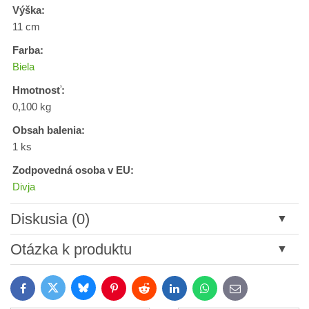
Výška:
11 cm
Farba:
Biela
Hmotnosť:
0,100 kg
Obsah balenia:
1 ks
Zodpovedná osoba v EU:
Divja
Diskusia (0)
Nový komentár
Otázka k produktu
Názov:
Bluesky
Twitter
Facebook
Pinterest
Reddit
LinkedIn
WhatsApp
E-
mail