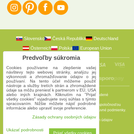
Slovensko
Česká Republika
Deutschland
Österreich
Polska
European Union
Predvoľby súkromia
Cookies používame na zlepšenie vašej
návštevy tejto webovej stránky, analýzu jej
výkonnosti a zhromažďovanie údajov o jej
používaní. Na tento účel môžeme použiť
nástroje a služby tretích strán a zhromaždené
údaje sa môžu preniesť k partnerom v EÚ, USA
alebo iných krajinách. Kliknutím na "Prijať
2009-2026 © Bomba s.r.o.
Všetky práva vyhradené
všetky cookies" vyjadrujete svoj súhlas s týmto
spracovaním. Nižšie môžete nájsť podrobné
Táto stránka je chránená programom reCAPTCHA a spoločnosťou
informácie alebo upraviť svoje preferencie.
Google. Platia
Pravidlá ochrany osobných údajov
a
Zmluvné podmienky
.
Zásady ochrany osobných údajov
Predvoľby súkromia
Zásady ochrany osobných údajov
Podmienky používania
Ukázať podrobnosti
Prijať všetky cookies