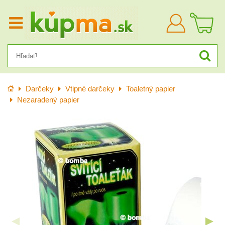
Prihlásiť
sa
Úvod
Darčeky
Vtipné darčeky
Toaletný papier
Nezaradený papier