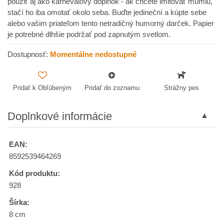
použiť aj ako karnevalový doplnok - ak chcete imitovať múmiu,
stačí ho iba omotať okolo seba. Buďte jedineční a kúpte sebe
alebo vašim priateľom tento netradičný humorný darček. Papier
je potrebné dlhšie podržať pod zapnutým svetlom.
Dostupnosť:
Momentálne nedostupné
Pridať k Obľúbeným
Pridať do zoznamu
Strážny pes
Doplnkové informácie
EAN:
8592539464269
Kód produktu:
928
Šírka:
8 cm