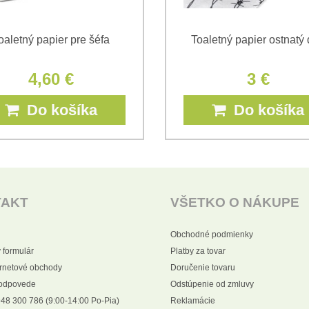
oaletný papier pre šéfa
Toaletný papier ostnatý 
4,60 €
3 €
Do košíka
Do košíka
TAKT
VŠETKO O NÁKUPE
Obchodné podmienky
 formulár
Platby za tovar
ernetové obchody
Doručenie tovaru
 odpovede
Odstúpenie od zmluvy
48 300 786 (9:00-14:00 Po-Pia)
Reklamácie