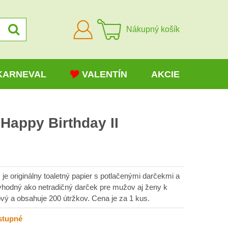
Prihlásiť
Nákupný košík
sa
KARNEVAL
VALENTÍN
AKCIE
 Happy Birthday II
 je originálny toaletný papier s potlačenými darčekmi a
 vhodný ako netradičný darček pre mužov aj ženy k
ový a obsahuje 200 útržkov. Cena je za 1 kus.
stupné