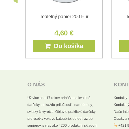
pier
Toaletný papier 200 Eur
T
4,60 €
Do košíka
O NÁS
KON
Už viac ako 17 rokov prinášame kvalitné
Kontakty
darčeky na každú príležitosť - narodeniny,
Kontaktný
sviatky či výročia. Objavte praktické darčeky
Naše int
pre všetky vekové kategórie, od detí až po
Otázky a
seniorov, s viac ako 4200 produktmi skladom
+421 9