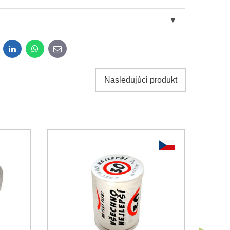
dit
LinkedIn
WhatsApp
E-
mail
Nasledujúci produkt
obných údajov za účelom odoslania formulára.
ami
Ochrany osobných údajov
spoločnosti Bomba s.r.o.
Odoslať
Odoslať