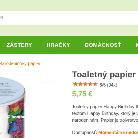
ZÁSTERY
HRAČKY
DOMÁCNOSŤ
Narodeninový papier
Toaletný papier
5
/
5
(
34
x)
5,75 €
Toaletný papier Happy Birthday II
textom Happy Birthday, ktorý je
narodeninám. Papier je trojvrstv
Dostupnosť:
Momentálne nedo