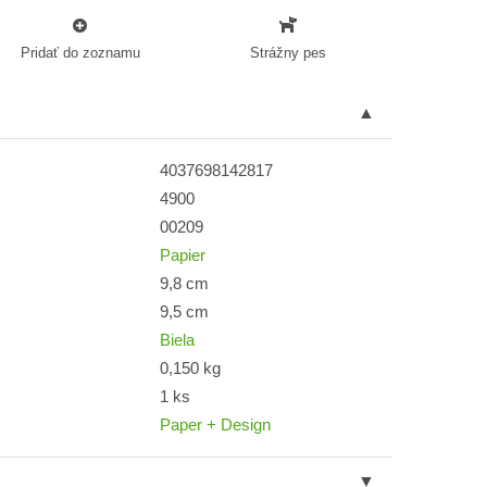
Pridať do zoznamu
Strážny pes
4037698142817
4900
00209
Papier
9,8 cm
9,5 cm
Biela
0,150 kg
1 ks
Paper + Design