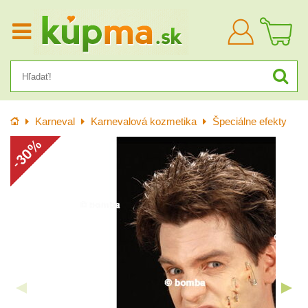
Prihlásiť
sa
Úvod
Karneval
Karnevalová kozmetika
Špeciálne efekty