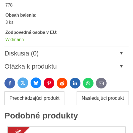
778
Obsah balenia:
3 ks
Zodpovedná osoba v EU:
Widmann
Diskusia (0)
Nový komentár
Otázka k produktu
Názov:
Bluesky
Twitter
Facebook
Pinterest
Reddit
LinkedIn
WhatsApp
E-
mail
*
Meno:
Predchádzajúci produkt
Nasledujúci produkt
*
Meno:
*
Podobné produkty
Váš e-mail:
*
Komentár: