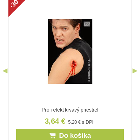
Vaša otázka k produktu:
Súhlasím so spracovaním osobných údajov za účelom
odoslania formulára. Oboznámil som sa s
podmienkami
Ochrany osobných údajov
spoločnosti Bomba
*
(Povinné)
*
s.r.o.
Odoslať
*
(Povinné)
Odoslať
Profi efekt krvavý priestrel
3,64 €
5,20 €
s DPH
Do košíka