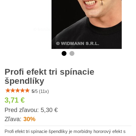
Profi efekt tri spínacie
špendlíky
5
/
5
(
11
x)
3,71 €
s
Pred zľavou:
5,30 €
DPH
Zľava:
30%
Profi efekt tri spínacie špendlíky je morbídny hororový efekt s