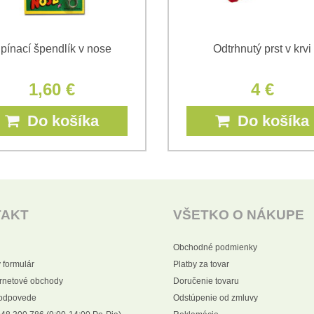
pínací špendlík v nose
Odtrhnutý prst v krvi
1,60 €
4 €
Do košíka
Do košíka
TAKT
VŠETKO O NÁKUPE
Obchodné podmienky
 formulár
Platby za tovar
ernetové obchody
Doručenie tovaru
 odpovede
Odstúpenie od zmluvy