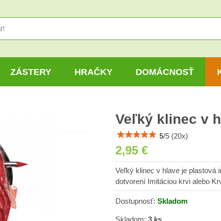
ZÁSTERY
HRAČKY
DOMÁCNOSŤ
Veľký klinec v 
5
/
5
(
20
x)
2,95 €
Veľký klinec v hlave je plastová 
dotvorení Imitáciou krvi alebo K
Dostupnosť:
Skladom
Skladom:
3
ks