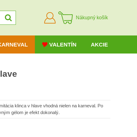
Prihlásiť
Nákupný košík
sa
KARNEVAL
VALENTÍN
AKCIE
hlave
imitácia klinca v hlave vhodná nielen na karneval. Po
rvným gélom je efekt dokonalý.