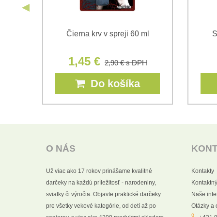
vu
Čierna krv v spreji 60 ml
S
1,45 €
2,90 €
s DPH
Do košíka
O NÁS
KON
Už viac ako 17 rokov prinášame kvalitné
Kontakty
darčeky na každú príležitosť - narodeniny,
Kontaktný
sviatky či výročia. Objavte praktické darčeky
Naše int
pre všetky vekové kategórie, od detí až po
Otázky a