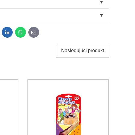
dit
LinkedIn
WhatsApp
E-
mail
Nasledujúci produkt
obných údajov za účelom odoslania formulára.
ami
Ochrany osobných údajov
spoločnosti Bomba s.r.o.
Odoslať
Odoslať