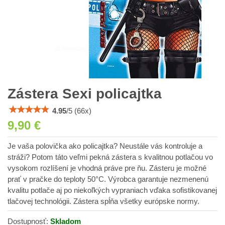
Zástera Sexi policajtka
4.95
/
5
(
66
x)
9,90 €
Je vaša polovička ako policajtka? Neustále vás kontroluje a
stráži? Potom táto veľmi pekná zástera s kvalitnou potlačou vo
vysokom rozlíšení je vhodná práve pre ňu. Zásteru je možné
prať v pračke do teploty 50°C. Výrobca garantuje nezmenenú
kvalitu potlače aj po niekoľkých vypraniach vďaka sofistikovanej
tlačovej technológii. Zástera spĺňa všetky európske normy.
Dostupnosť:
Skladom