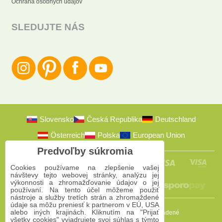
Ochrana osobných údajov
SLEDUJTE NÁS
Slovensko
Česká Republika
Deutschland
Österreich
Polska
European Union
Predvoľby súkromia
Cookies používame na zlepšenie vašej
návštevy tejto webovej stránky, analýzu jej
výkonnosti a zhromažďovanie údajov o jej
používaní. Na tento účel môžeme použiť
nástroje a služby tretích strán a zhromaždené
údaje sa môžu preniesť k partnerom v EÚ, USA
alebo iných krajinách. Kliknutím na "Prijať
2009-2026 © Bomba s.r.o.
Všetky práva vyhradené
všetky cookies" vyjadrujete svoj súhlas s týmto