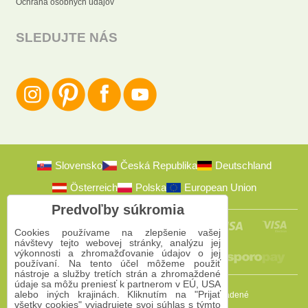
Ochrana osobných údajov
SLEDUJTE NÁS
Slovensko
Česká Republika
Deutschland
Österreich
Polska
European Union
Predvoľby súkromia
Cookies používame na zlepšenie vašej
návštevy tejto webovej stránky, analýzu jej
výkonnosti a zhromažďovanie údajov o jej
používaní. Na tento účel môžeme použiť
nástroje a služby tretích strán a zhromaždené
údaje sa môžu preniesť k partnerom v EÚ, USA
alebo iných krajinách. Kliknutím na "Prijať
2009-2026 © Bomba s.r.o.
Všetky práva vyhradené
všetky cookies" vyjadrujete svoj súhlas s týmto