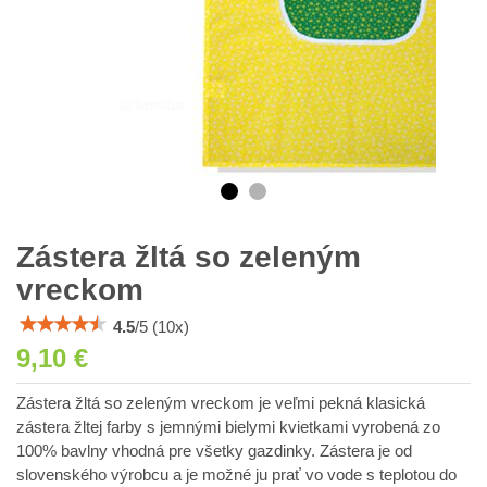
Zástera žltá so zeleným
vreckom
4.5
/
5
(
10
x)
9,10 €
Zástera žltá so zeleným vreckom je veľmi pekná klasická
zástera žltej farby s jemnými bielymi kvietkami vyrobená zo
100% bavlny vhodná pre všetky gazdinky. Zástera je od
slovenského výrobcu a je možné ju prať vo vode s teplotou do