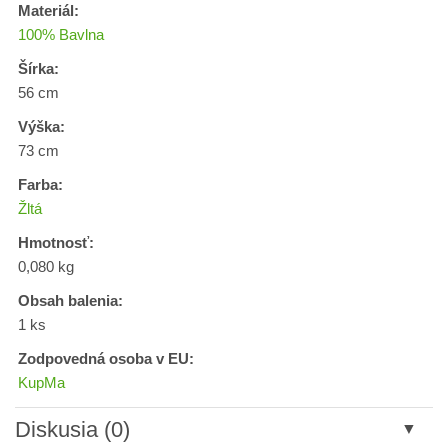
Materiál:
100% Bavlna
Šírka:
56 cm
Výška:
73 cm
Farba:
Žltá
Hmotnosť:
0,080 kg
Obsah balenia:
1 ks
Zodpovedná osoba v EU:
KupMa
Diskusia (0)