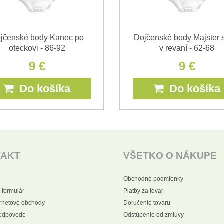
jčenské body Kanec po
Dojčenské body Majster 
oteckovi - 86-92
v revaní - 62-68
9 €
9 €
Do košíka
Do košíka
TAKT
VŠETKO O NÁKUPE
Obchodné podmienky
 formulár
Platby za tovar
ernetové obchody
Doručenie tovaru
 odpovede
Odstúpenie od zmluvy