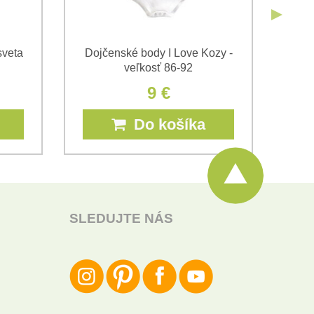
sveta
Dojčenské body I Love Kozy -
Doj
veľkosť 86-92
9 €
Do košíka
SLEDUJTE NÁS