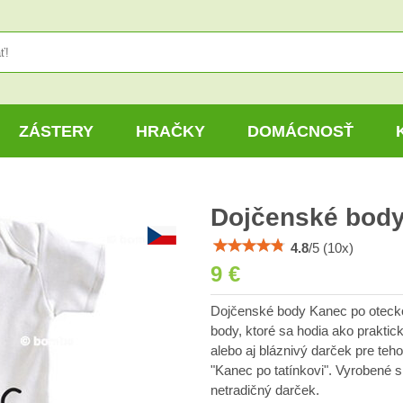
ZÁSTERY
HRAČKY
DOMÁCNOSŤ
Dojčenské body
4.8
/
5
(
10
x)
9 €
Dojčenské body Kanec po oteckov
body, ktoré sa hodia ako praktic
alebo aj bláznivý darček pre te
"Kanec po tatínkovi". Vyrobené s
netradičný darček.