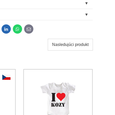
dit
LinkedIn
WhatsApp
E-
mail
Nasledujúci produkt
obných údajov za účelom odoslania formulára.
ami
Ochrany osobných údajov
spoločnosti Bomba s.r.o.
Odoslať
Odoslať