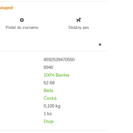
stupné
Pridať do zoznamu
Strážny pes
8592539470550
6940
100% Bavlna
62-68
Biela
Česká
0,100 kg
1 ks
Divja