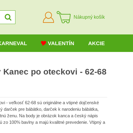
Prihlásiť
Nákupný košík
sa
KARNEVAL
VALENTÍN
AKCIE
 Kanec po oteckovi - 62-68
i - veľkosť 62-68 sú originálne a vtipné dojčenské
ký darček pre bábätko, darček k narodeniu bábätka,
hotnú ženu. Na body je obrázok kanca a český nápis
ú zo 100% bavlny a majú kvalitné prevedenie. Vtipný a