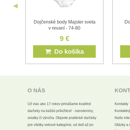
mnou
Dojčenské body Majster sveta
Do
v revaní - 74-80
9 €
Do košíka
O NÁS
KON
Už viac ako 17 rokov prinášame kvalitné
Kontakty
darčeky na každú príležitosť - narodeniny,
Kontaktný
sviatky či výročia. Objavte praktické darčeky
Naše int
pre všetky vekové kategórie, od detí až po
Otázky a