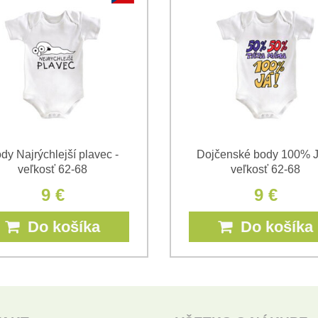
*
(Povinné)
*
(Povinné)
dy Najrýchlejší plavec -
Dojčenské body 100% Ja
veľkosť 62-68
veľkosť 62-68
9 €
9 €
Do košíka
Do košíka