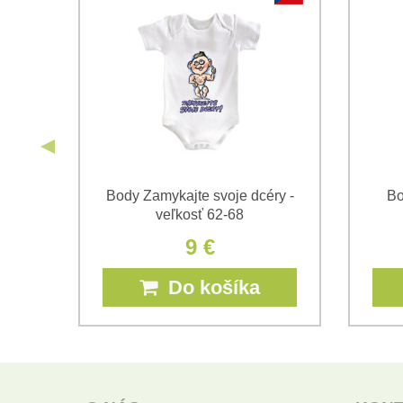
mnou
Body Zamykajte svoje dcéry -
Bo
veľkosť 62-68
9 €
Do košíka