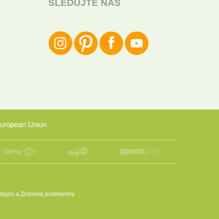
SLEDUJTE NÁS
uropean Union
dajov
a
Zmluvné podmienky
.