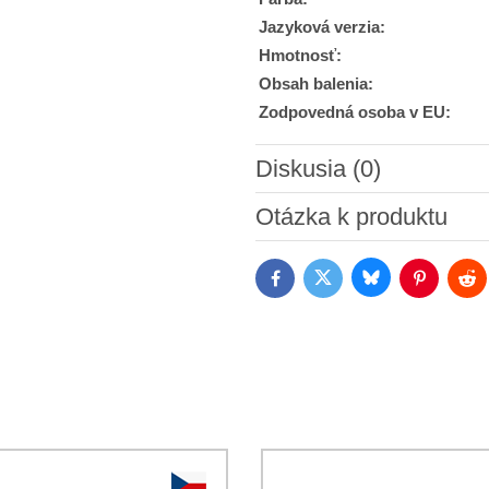
Jazyková verzia:
Hmotnosť:
Obsah balenia:
Zodpovedná osoba v EU:
Diskusia (0)
Nový komentár
Otázka k produktu
Bluesky
Twitter
Facebook
Pinterest
Red
Súhlasím so spracovaním os
Oboznámil som sa s podmienk
*