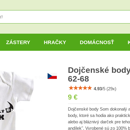
ZÁSTERY
HRAČKY
DOMÁCNOSŤ
Dojčenské body
62-68
4.93
/
5
(
29
x)
9 €
Dojčenské body Som dokonalý anj
body, ktoré sa hodia ako praktic
alebo aj bláznivý darček pre te
andílek". Vyrobené sú zo 100% ba