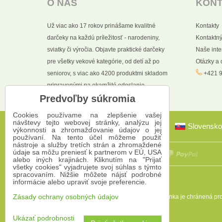
O NÁS
KON
Už viac ako 17 rokov prinášame kvalitné
Kontakty
darčeky na každú príležitosť - narodeniny,
Kontaktný
sviatky či výročia. Objavte praktické darčeky
Naše int
pre všetky vekové kategórie, od detí až po
Otázky a
seniorov, s viac ako 4200 produktmi skladom
+421 9
pripravenými na okamžité odoslanie.
Predvoľby súkromia
Cookies používame na zlepšenie vašej
návštevy tejto webovej stránky, analýzu jej
Slovensko
výkonnosti a zhromažďovanie údajov o jej
používaní. Na tento účel môžeme použiť
nástroje a služby tretích strán a zhromaždené
údaje sa môžu preniesť k partnerom v EÚ, USA
alebo iných krajinách. Kliknutím na "Prijať
všetky cookies" vyjadrujete svoj súhlas s týmto
spracovaním. Nižšie môžete nájsť podrobné
informácie alebo upraviť svoje preferencie.
Táto stránka je chránená 
Zásady ochrany osobných údajov
Ukázať podrobnosti