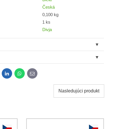
Česká
0,100 kg
1 ks
Divja
dit
LinkedIn
WhatsApp
E-
mail
Nasledujúci produkt
obných údajov za účelom odoslania formulára.
ami
Ochrany osobných údajov
spoločnosti Bomba s.r.o.