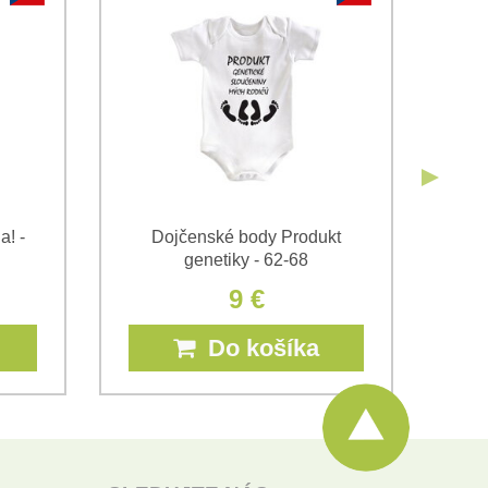
Odoslať
Odoslať
! -
Dojčenské body Produkt
D
genetiky - 62-68
9 €
Do košíka