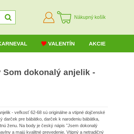
Prihlásiť
Nákupný košík
sa
KARNEVAL
VALENTÍN
AKCIE
 Som dokonalý anjelik -
elik - veľkosť 62-68 sú originálne a vtipné dojčenské
ký darček pre bábätko, darček k narodeniu bábätka,
hotnú ženu. Na body je český nápis "Jsem dokonalý
vlny a majú kvalitné prevedenie. Vtipný a netradičný