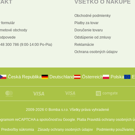
TAKT
VŠETKO O NÁKUPE
Obchodné podmienky
 formulár
Platby za tovar
ernetové obchody
Doručenie tovaru
 odpovede
Odstúpenie od zmluvy
48 300 786 (9:00-14:00 Po-Pia)
Reklamácie
Ochrana osobných údajov
Česká Republika
Deutschland
Österreich
Polska
E
2009-2026 © Bomba s.r.o.
Všetky práva vyhradené
programom reCAPTCHA a spoločnosťou Google. Platia
Pravidlá ochrany osobných ú
Predvoľby súkromia
Zásady ochrany osobných údajov
Podmienky používania