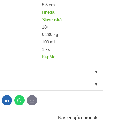
5,5 cm
Hnedá
Slovenská
18+
0,280 kg
100 ml
1 ks
KupMa
dit
LinkedIn
WhatsApp
E-
mail
Nasledujúci produkt