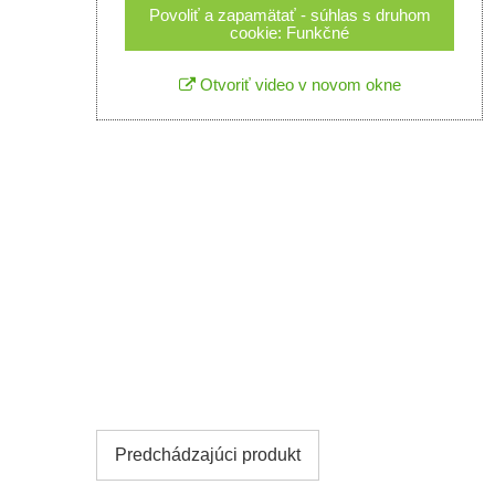
Povoliť a zapamätať - súhlas s druhom
cookie: Funkčné
Otvoriť video v novom okne
Predchádzajúci produkt