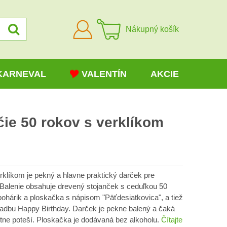
Prihlásiť
Nákupný košík
sa
KARNEVAL
VALENTÍN
AKCIE
ie 50 rokov s verklíkom
rklíkom je pekný a hlavne praktický darček pre
Balenie obsahuje drevený stojanček s ceduľkou 50
ohárik a ploskačka s nápisom "Päťdesiatkovica", a tiež
skladbu Happy Birthday. Darček je pekne balený a čaká
otne poteší. Ploskačka je dodávaná bez alkoholu.
Čítajte