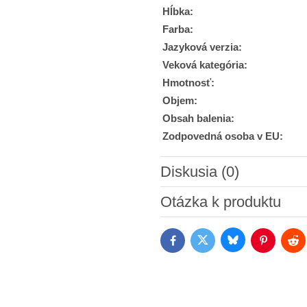
Hĺbka:
Farba:
Jazyková verzia:
Veková kategória:
Hmotnosť:
Objem:
Obsah balenia:
Zodpovedná osoba v EU:
Diskusia (0)
Nový komentár
Otázka k produktu
Bluesky
Twitter
Facebook
Pinterest
Red