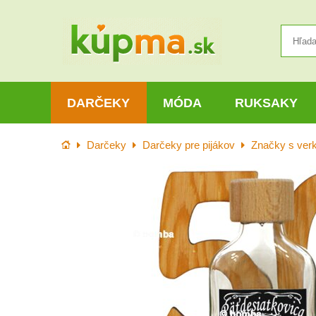
DARČEKY
MÓDA
RUKSAKY
Úvod
Darčeky
Darčeky pre pijákov
Značky s ver