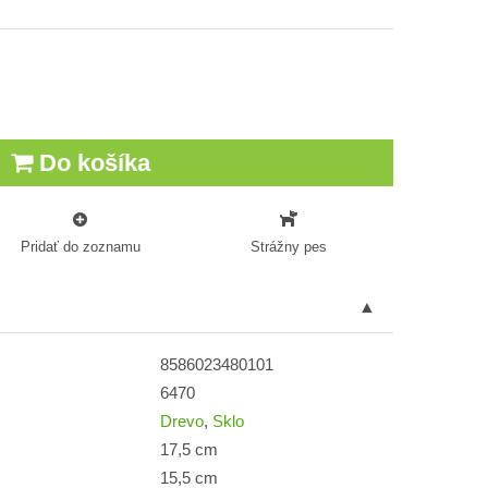
Do košíka
Pridať do zoznamu
Strážny pes
8586023480101
6470
Drevo
,
Sklo
17,5 cm
15,5 cm