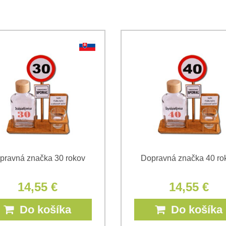
Súhlasím so spracovaním os
Oboznámil som sa s podmienk
*
*
(Povinné)
*
(Povinné)
pravná značka 30 rokov
Dopravná značka 40 ro
14,55 €
14,55 €
Do košíka
Do košíka