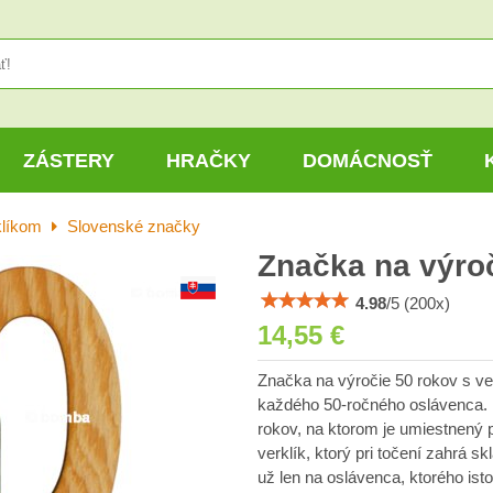
ZÁSTERY
HRAČKY
DOMÁCNOSŤ
klíkom
Slovenské značky
Značka na výroč
4.98
/
5
(
200
x)
14,55 €
Značka na výročie 50 rokov s ve
každého 50-ročného oslávenca. 
rokov, na ktorom je umiestnený p
verklík, ktorý pri točení zahrá 
už len na oslávenca, ktorého ist