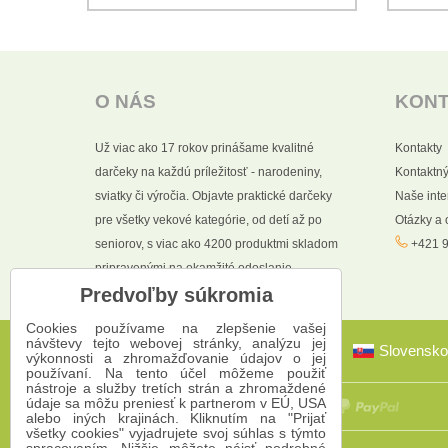
O NÁS
KON
Už viac ako 17 rokov prinášame kvalitné
Kontakty
darčeky na každú príležitosť - narodeniny,
Kontaktný
sviatky či výročia. Objavte praktické darčeky
Naše int
pre všetky vekové kategórie, od detí až po
Otázky a
seniorov, s viac ako 4200 produktmi skladom
+421 9
pripravenými na okamžité odoslanie.
Predvoľby súkromia
Cookies používame na zlepšenie vašej
návštevy tejto webovej stránky, analýzu jej
Slovensko
výkonnosti a zhromažďovanie údajov o jej
používaní. Na tento účel môžeme použiť
nástroje a služby tretích strán a zhromaždené
údaje sa môžu preniesť k partnerom v EÚ, USA
alebo iných krajinách. Kliknutím na "Prijať
všetky cookies" vyjadrujete svoj súhlas s týmto