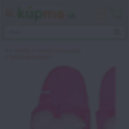
Prihlásiť
sa
Úvod
Darčeky
Darčeky pre dospelých
Papuče pre dospelých