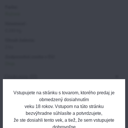
Farba:
Ružová
Hmotnosť:
0,160 kg
Obsah balenia:
2 ks
Zodpovedná osoba v EU:
Divja
Diskusia (0)
Nový komentár
Otázka k produktu
Vstupujete na stránku s tovarom, ktorého predaj je
obmedzený dosiahnutím
Názov:
veku 18 rokov. Vstupom na túto stránku
Bluesky
Twitter
Facebook
Pinterest
Reddit
LinkedIn
WhatsApp
E-
mail
bezvýhradne súhlasíte a potvrdzujete,
*
Meno:
že ste dosiahli tento vek, a tiež, že sem vstupujete
Predchádzajúci produkt
*
Meno:
dobrovoľne