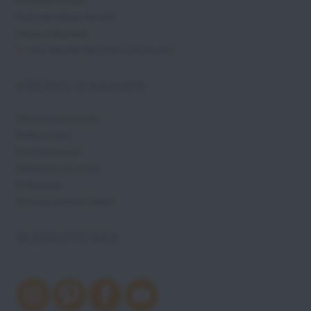
Kontaktný formulár
Naše internetové obchody
Otázky a odpovede
+421 948 300 786 (9:00-14:00 Po-Pia)
VŠETKO O NÁKUPE
Obchodné podmienky
Platby za tovar
Doručenie tovaru
Odstúpenie od zmluvy
Reklamácie
Ochrana osobných údajov
SLEDUJTE NÁS