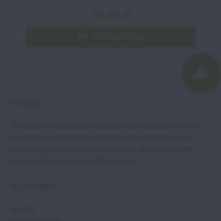
12,90 €
Do košíka
O NÁS
Už viac ako 17 rokov prinášame kvalitné darčeky na každú príležitosť -
narodeniny, sviatky či výročia. Objavte praktické darčeky pre všetky
vekové kategórie, od detí až po seniorov, s viac ako 4200 produktmi
skladom pripravenými na okamžité odoslanie.
KONTAKT
Kontakty