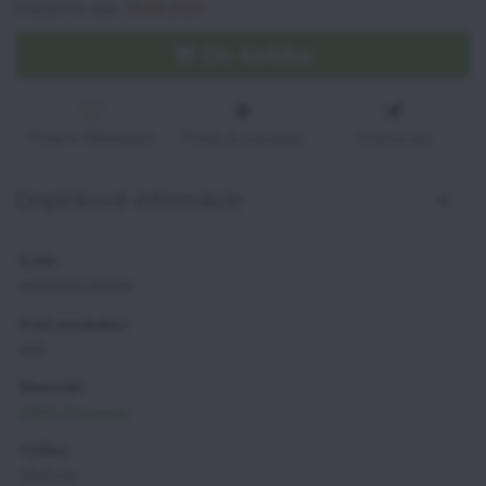
Doručíme dňa:
10.08.2026
Do košíka
Pridať k Obľúbeným
Pridať do zoznamu
Strážny pes
Doplnkové informácie
EAN:
8592539192698
Kód produktu:
485
Materiál:
100% Polyester
Výška:
28,5 cm