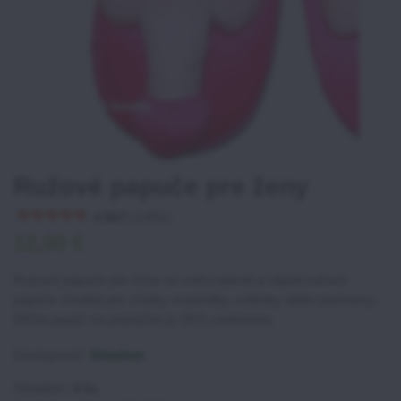
Ružové papuče pre ženy
4.96
/
5
(
140
x)
12,90 €
Ružové papuče pre ženy sú veľmi pekné a vtipné ružové
papuče vhodné pre všetky manželky, milenky alebo partnerky.
Dĺžka papúč na podrážke je 28,5 centimetra.
Dostupnosť:
Skladom
Skladom:
4
ks