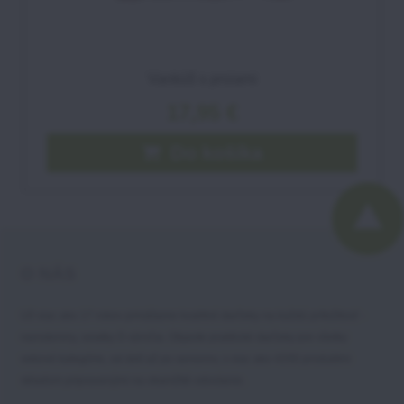
Vankúš s prsiami
17,95 €
Do košíka
O NÁS
Už viac ako 17 rokov prinášame kvalitné darčeky na každú príležitosť -
narodeniny, sviatky či výročia. Objavte praktické darčeky pre všetky
vekové kategórie, od detí až po seniorov, s viac ako 4200 produktmi
skladom pripravenými na okamžité odoslanie.