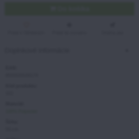
Do košíka
Pridať k Obľúbeným
Pridať do zoznamu
Strážny pes
Doplnkové informácie
EAN:
8592539100174
Kód produktu:
322
Materiál:
100% Polyester
Šírka:
55 cm