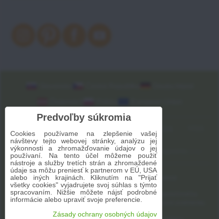
Slovensko
Česká Republika
Deutschland
Österreich
Polska
European Union
Predvoľby súkromia
Cookies používame na zlepšenie vašej
návštevy tejto webovej stránky, analýzu jej
výkonnosti a zhromažďovanie údajov o jej
používaní. Na tento účel môžeme použiť
nástroje a služby tretích strán a zhromaždené
údaje sa môžu preniesť k partnerom v EÚ, USA
alebo iných krajinách. Kliknutím na "Prijať
2009-2026 © Bomba s.r.o.
Všetky práva vyhradené
všetky cookies" vyjadrujete svoj súhlas s týmto
spracovaním. Nižšie môžete nájsť podrobné
Táto stránka je chránená programom reCAPTCHA a spoločnosťou
informácie alebo upraviť svoje preferencie.
Google. Platia
Pravidlá ochrany osobných údajov
a
Zmluvné podmienky
.
Zásady ochrany osobných údajov
Predvoľby súkromia
Zásady ochrany osobných údajov