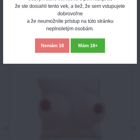
Názov:
že ste dosiahli tento vek, a tiež, že sem vstupujete
Bluesky
Twitter
Facebook
Pinterest
Reddit
LinkedIn
WhatsApp
E-
mail
dobrovoľne
*
Meno:
Predchádzajúci produkt
Nasledujúci produkt
a že neumožníte prístup na túto stránku
*
Meno:
neplnoletým osobám.
*
Podobné produkty
Váš e-mail:
*
Komentár:
Nemám 18
Mám 18+
Vaša otázka k produktu:
Súhlasím so spracovaním osobných údajov za účelom
odoslania formulára. Oboznámil som sa s
podmienkami
Ochrany osobných údajov
spoločnosti Bomba
*
(Povinné)
*
s.r.o.
Odoslať
*
(Povinné)
Odoslať