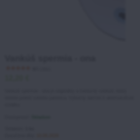
Vankúš spermia - ona
5
/
5
(
16
x)
12,20 €
Vankúš spermia - ona je originálny a žartovný vankúš, ktorý
istotne poteší vašeho partnera. Výborný darček k akémukoľvek
sviatku.
Dostupnosť:
Skladom
Skladom:
1
ks
Doručíme dňa:
10.08.2026