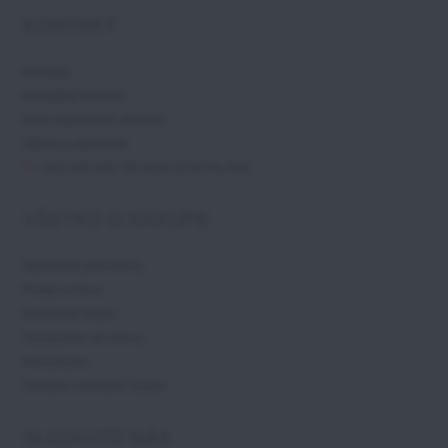
KONTAKT
Kontakty
Kontaktný formulár
Naše internetové obchody
Otázky a odpovede
+421 948 300 786 (9:00-14:00 Po-Pia)
VŠETKO O NÁKUPE
Obchodné podmienky
Platby za tovar
Doručenie tovaru
Odstúpenie od zmluvy
Reklamácie
Ochrana osobných údajov
SLEDUJTE NÁS