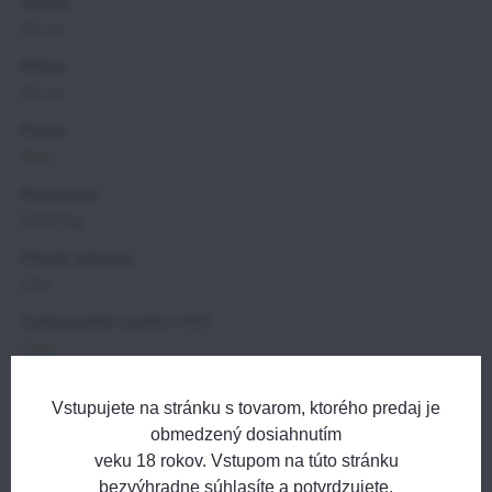
Výška:
25 cm
Hĺbka:
10 cm
Farba:
Biela
Hmotnosť:
0,250 kg
Obsah balenia:
1 ks
Zodpovedná osoba v EU:
Divja
Diskusia (0)
Vstupujete na stránku s tovarom, ktorého predaj je
obmedzený dosiahnutím
Nový komentár
Otázka k produktu
veku 18 rokov. Vstupom na túto stránku
bezvýhradne súhlasíte a potvrdzujete,