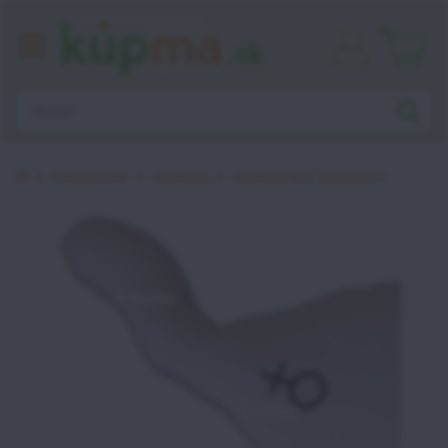
Prihlásiť
sa
Úvod
Domácnosť
Vankúše
Vankúše pre dospelých