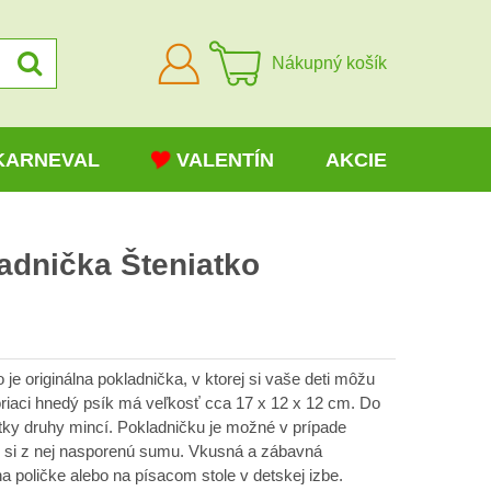
Prihlásiť
Nákupný košík
sa
KARNEVAL
VALENTÍN
AKCIE
adnička Šteniatko
je originálna pokladnička, v ktorej si vaše deti môžu
oriaci hnedý psík má veľkosť cca 17 x 12 x 12 cm. Do
ky druhy mincí. Pokladničku je možné v prípade
ť si z nej nasporenú sumu. Vkusná a zábavná
a poličke alebo na písacom stole v detskej izbe.