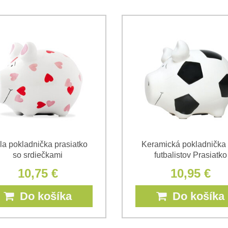
Súhlasím so spracovaním os
Oboznámil som sa s podmienk
*
*
(Povinné)
*
(Povinné)
la pokladnička prasiatko
Keramická pokladnička 
so srdiečkami
futbalistov Prasiatko
10,75 €
10,95 €
Do košíka
Do košíka