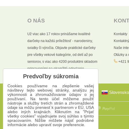
O NÁS
KON
Už viac ako 17 rokov prinášame kvalitné
Kontakty
darčeky na každú príležitosť - narodeniny,
Kontaktný
sviatky či výročia. Objavte praktické darčeky
Naše int
pre všetky vekové kategórie, od detí až po
Otázky a
seniorov, s viac ako 4200 produktmi skladom
+421 9
pripravenými na okamžité odoslanie.
Predvoľby súkromia
Cookies používame na zlepšenie vašej
návštevy tejto webovej stránky, analýzu jej
Slovensko
výkonnosti a zhromažďovanie údajov o jej
používaní. Na tento účel môžeme použiť
nástroje a služby tretích strán a zhromaždené
údaje sa môžu preniesť k partnerom v EÚ, USA
alebo iných krajinách. Kliknutím na "Prijať
všetky cookies" vyjadrujete svoj súhlas s týmto
spracovaním. Nižšie môžete nájsť podrobné
informácie alebo upraviť svoje preferencie.