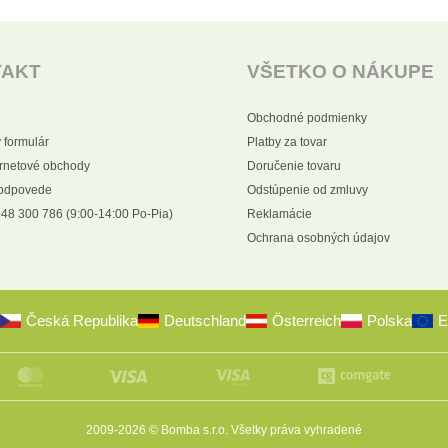
TAKT
VŠETKO O NÁKUPE
Obchodné podmienky
 formulár
Platby za tovar
ernetové obchody
Doručenie tovaru
 odpovede
Odstúpenie od zmluvy
48 300 786 (9:00-14:00 Po-Pia)
Reklamácie
Ochrana osobných údajov
Česká Republika
Deutschland
Österreich
Polska
E
2009-2026 © Bomba s.r.o.
Všetky práva vyhradené