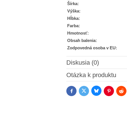
Šírka:
Výška:
Hĺbka:
Farba:
Hmotnosť:
Obsah balenia:
Zodpovedná osoba v EU:
Diskusia (0)
Nový komentár
Otázka k produktu
Bluesky
Twitter
Facebook
Pinterest
Red