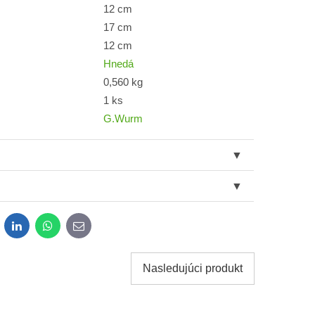
12 cm
17 cm
12 cm
Hnedá
0,560 kg
1 ks
G.Wurm
dit
LinkedIn
WhatsApp
E-
mail
Nasledujúci produkt