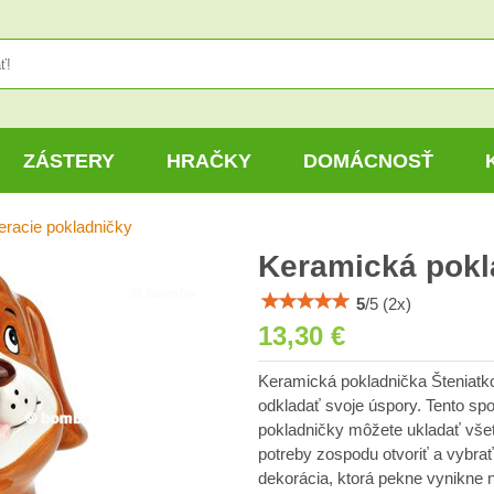
ZÁSTERY
HRAČKY
DOMÁCNOSŤ
eracie pokladničky
Keramická pokl
5
/
5
(
2
x)
13,30 €
Keramická pokladnička Šteniatko 
odkladať svoje úspory. Tento sp
pokladničky môžete ukladať všet
potreby zospodu otvoriť a vybra
dekorácia, ktorá pekne vynikne n