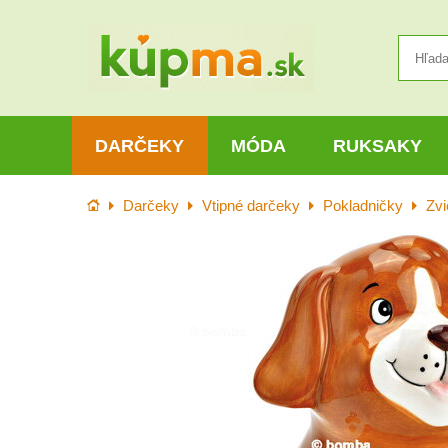
DARČEKY
MÓDA
RUKSAKY
Úvod
Darčeky
Vtipné darčeky
Pokladničky
Zvi