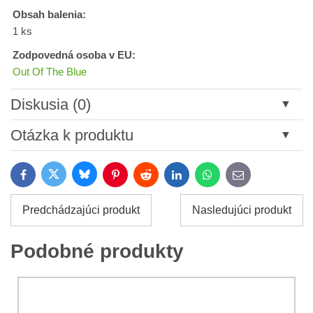
Obsah balenia:
1 ks
Zodpovedná osoba v EU:
Out Of The Blue
Diskusia (0)
Nový komentár
Otázka k produktu
Názov:
Bluesky
Twitter
Facebook
Pinterest
Reddit
LinkedIn
WhatsApp
E-
mail
*
Meno:
Predchádzajúci produkt
Nasledujúci produkt
*
Meno:
*
Podobné produkty
Váš e-mail:
*
Komentár:
Vaša otázka k produktu: