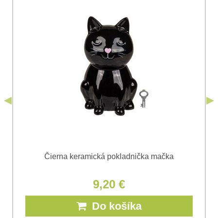
Súhlasím so spracovaním osobných údajov za účelom
odoslania formulára. Oboznámil som sa s
podmienkami
Ochrany osobných údajov
spoločnosti Bomba
*
(Povinné)
*
s.r.o.
Odoslať
*
(Povinné)
Odoslať
Čierna keramická pokladnička mačka
9,20 €
Do košíka