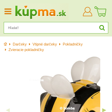
Prihlásiť
sa
Úvod
Darčeky
Vtipné darčeky
Pokladničky
Zvieracie pokladničky