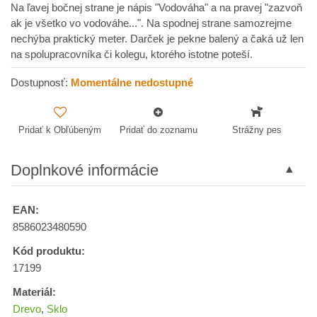
Na ľavej bočnej strane je nápis "Vodováha" a na pravej "zazvoň
ak je všetko vo vodováhe...". Na spodnej strane samozrejme
nechýba praktický meter. Darček je pekne balený a čaká už len
na spolupracovníka či kolegu, ktorého istotne poteší.
Dostupnosť:
Momentálne nedostupné
Pridať k Obľúbeným
Pridať do zoznamu
Strážny pes
Doplnkové informácie
EAN:
8586023480590
Kód produktu:
17199
Materiál:
Drevo
,
Sklo