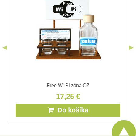
Názov:
*
(Povinné)
*
Meno:
Odoslať
*
Komentár:
Free Wi-Pi zóna CZ
Súhlasím so spracovaním osobných údajov za účelom
17,25 €
odoslania formulára. Oboznámil som sa s
podmienkami
Ochrany osobných údajov
spoločnosti Bomba
Do košíka
*
s.r.o.
*
(Povinné)
Odoslať