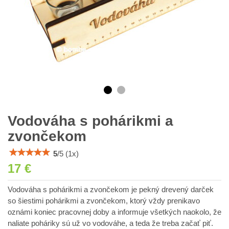
Vodováha s pohárikmi a
zvončekom
5
/
5
(
1
x)
17 €
Vodováha s pohárikmi a zvončekom je pekný drevený darček
so šiestimi pohárikmi a zvončekom, ktorý vždy prenikavo
oznámi koniec pracovnej doby a informuje všetkých naokolo, že
naliate poháriky sú už vo vodováhe, a teda že treba začať piť.