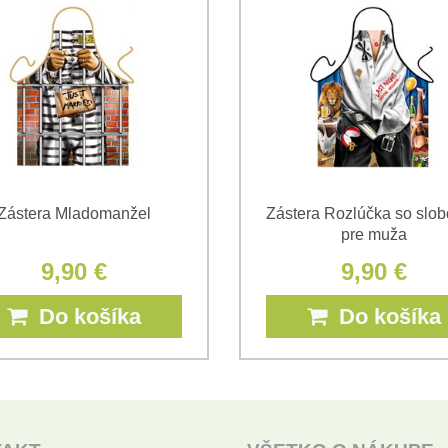
(Povinné)
*
(Povinné)
Zástera Mladomanžel
Zástera Rozlúčka so slo
pre muža
9,90 €
9,90 €
Do košíka
Do košíka