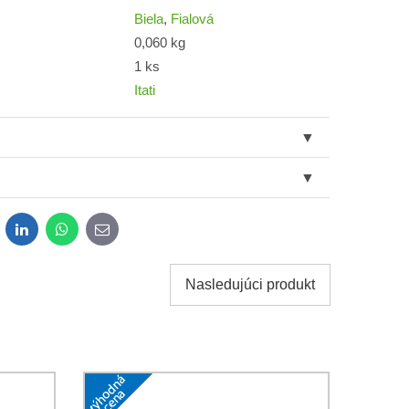
Biela
,
Fialová
0,060 kg
1 ks
Itati
dit
LinkedIn
WhatsApp
E-
mail
Nasledujúci produkt
obných údajov za účelom odoslania formulára.
ami
Ochrany osobných údajov
spoločnosti Bomba s.r.o.