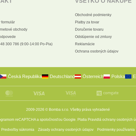
TAKT
VŠETKO O NÁKUPE
Obchodné podmienky
 formulár
Platby za tovar
ernetové obchody
Doručenie tovaru
 odpovede
Odstúpenie od zmluvy
48 300 786 (9:00-14:00 Po-Pia)
Reklamácie
Ochrana osobných údajov
Česká Republika
Deutschland
Österreich
Polska
E
2009-2026 © Bomba s.r.o.
Všetky práva vyhradené
programom reCAPTCHA a spoločnosťou Google. Platia
Pravidlá ochrany osobných ú
Predvoľby súkromia
Zásady ochrany osobných údajov
Podmienky používania