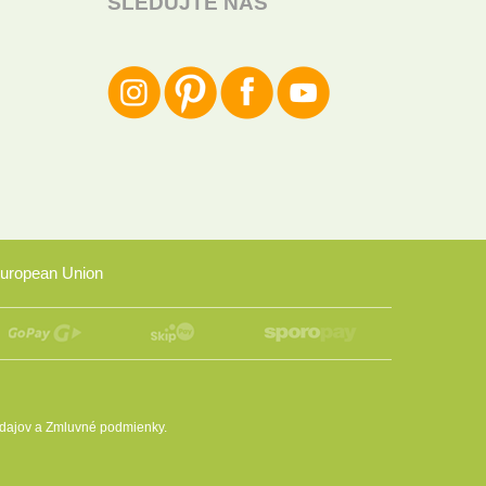
SLEDUJTE NÁS
uropean Union
dajov
a
Zmluvné podmienky
.