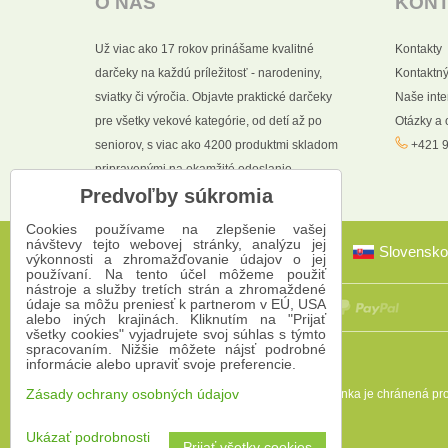
O NÁS
KON
Už viac ako 17 rokov prinášame kvalitné
Kontakty
darčeky na každú príležitosť - narodeniny,
Kontaktný
sviatky či výročia. Objavte praktické darčeky
Naše int
pre všetky vekové kategórie, od detí až po
Otázky a
seniorov, s viac ako 4200 produktmi skladom
+421 9
pripravenými na okamžité odoslanie.
Predvoľby súkromia
Cookies používame na zlepšenie vašej
návštevy tejto webovej stránky, analýzu jej
Slovensko
výkonnosti a zhromažďovanie údajov o jej
používaní. Na tento účel môžeme použiť
nástroje a služby tretích strán a zhromaždené
údaje sa môžu preniesť k partnerom v EÚ, USA
alebo iných krajinách. Kliknutím na "Prijať
všetky cookies" vyjadrujete svoj súhlas s týmto
spracovaním. Nižšie môžete nájsť podrobné
informácie alebo upraviť svoje preferencie.
Táto stránka je chránená 
Zásady ochrany osobných údajov
Ukázať podrobnosti
Prijať všetky cookies