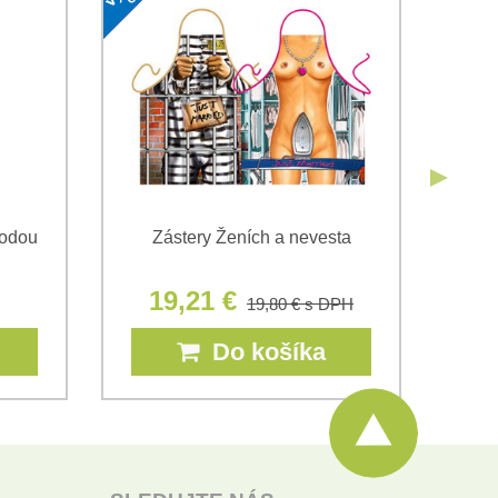
Odoslať
Odoslať
bodou
Zástery Ženích a nevesta
Zás
19,21 €
19,80 €
s DPH
Do košíka