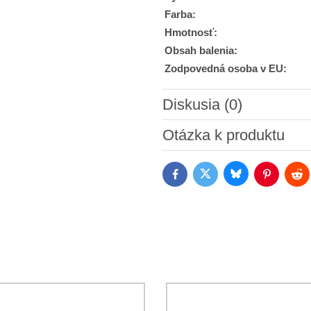
Farba:
Hmotnosť:
Obsah balenia:
Zodpovedná osoba v EU:
Diskusia (0)
Nový komentár
Otázka k produktu
Bluesky
Twitter
Facebook
Pinterest
Red
Súhlasím so spracovaním os
Oboznámil som sa s podmienk
*
*