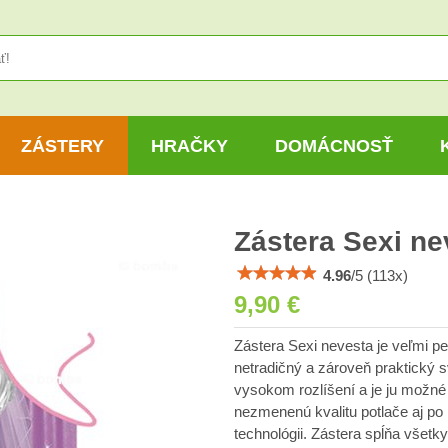
ZÁSTERY
HRAČKY
DOMÁCNOSŤ
Zástera Sexi ne
4.96
/
5
(
113
x)
9,90 €
Zástera Sexi nevesta je veľmi p
netradičný a zároveň praktický s
vysokom rozlíšení a je ju možné 
nezmenenú kvalitu potlače aj po 
technológii. Zástera spĺňa všet