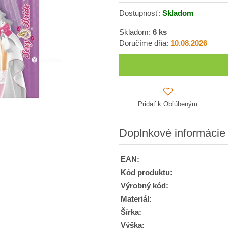
Dostupnosť:
Skladom
Skladom:
6
ks
Doručíme dňa:
10.08.2026
Pridať k Obľúbeným
Doplnkové informácie
EAN:
Kód produktu:
Výrobný kód:
Materiál:
Šírka:
Výška: