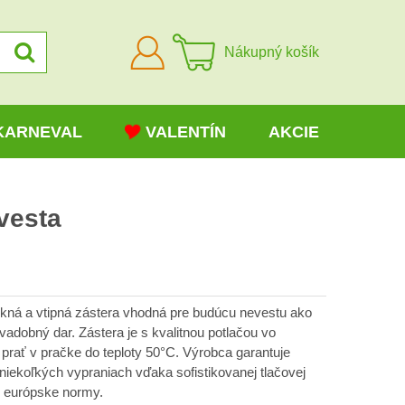
Prihlásiť
Nákupný košík
sa
KARNEVAL
VALENTÍN
AKCIE
vesta
ekná a vtipná zástera vhodná pre budúcu nevestu ako
vadobný dar. Zástera je s kvalitnou potlačou vo
prať v pračke do teploty 50°C. Výrobca garantuje
niekoľkých vypraniach vďaka sofistikovanej tlačovej
ky európske normy.