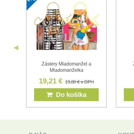
nie
Zástery Mladomanžel a
Mladomanželka
19,21 €
19,80 €
s DPH
Do košíka