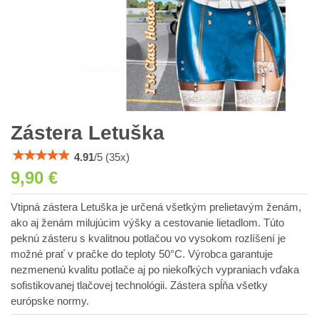
Zástera Letuška
4.91
/
5
(
35
x)
9,90 €
Vtipná zástera Letuška je určená všetkým prelietavým ženám,
ako aj ženám milujúcim výšky a cestovanie lietadlom. Túto
peknú zásteru s kvalitnou potlačou vo vysokom rozlíšení je
možné prať v pračke do teploty 50°C. Výrobca garantuje
nezmenenú kvalitu potlače aj po niekoľkých vypraniach vďaka
sofistikovanej tlačovej technológii. Zástera spĺňa všetky
európske normy.