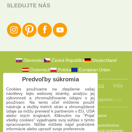
SLEDUJTE NÁS
Slovensko
Česká Republika
Deutschland
Österreich
Polska
European Union
Predvoľby súkromia
Cookies používame na zlepšenie vašej
návštevy tejto webovej stránky, analýzu jej
výkonnosti a zhromažďovanie údajov o jej
používaní. Na tento účel môžeme použiť
nástroje a služby tretích strán a zhromaždené
údaje sa môžu preniesť k partnerom v EÚ, USA
alebo iných krajinách. Kliknutím na "Prijať
2009-2026 © Bomba s.r.o.
Všetky práva vyhradené
všetky cookies" vyjadrujete svoj súhlas s týmto
spracovaním. Nižšie môžete nájsť podrobné
Táto stránka je chránená programom reCAPTCHA a spoločnosťou
informácie alebo upraviť svoje preferencie.
Google. Platia
Pravidlá ochrany osobných údajov
a
Zmluvné podmienky
.