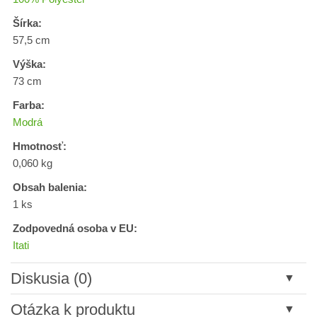
Šírka:
57,5 cm
Výška:
73 cm
Farba:
Modrá
Hmotnosť:
0,060 kg
Obsah balenia:
1 ks
Zodpovedná osoba v EU:
Itati
Diskusia (0)
Nový komentár
Otázka k produktu