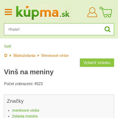
Prihlásiť
sa
Späť
Úvod
Blahoželania
Meninové vinše
Vytlačiť stránku
Vinš na meniny
Počet zobrazení: 4523
Značky
meninové vinše
želania meniny