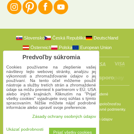
Slovensko
Česká Republika
Deutschland
Österreich
Polska
European Union
Predvoľby súkromia
Cookies používame na zlepšenie vašej
návštevy tejto webovej stránky, analýzu jej
výkonnosti a zhromažďovanie údajov o jej
používaní. Na tento účel môžeme použiť
nástroje a služby tretích strán a zhromaždené
údaje sa môžu preniesť k partnerom v EÚ, USA
alebo iných krajinách. Kliknutím na "Prijať
2009-2026 © Bomba s.r.o.
Všetky práva vyhradené
všetky cookies" vyjadrujete svoj súhlas s týmto
spracovaním. Nižšie môžete nájsť podrobné
Táto stránka je chránená programom reCAPTCHA a spoločnosťou
informácie alebo upraviť svoje preferencie.
Google. Platia
Pravidlá ochrany osobných údajov
a
Zmluvné podmienky
.
Zásady ochrany osobných údajov
Predvoľby súkromia
Zásady ochrany osobných údajov
Podmienky používania
Ukázať podrobnosti
Prijať všetky cookies