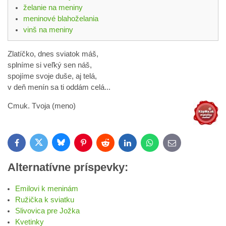
želanie na meniny
meninové blahoželania
vinš na meniny
Zlatíčko, dnes sviatok máš,
splníme si veľký sen náš,
spojíme svoje duše, aj telá,
v deň menín sa ti oddám celá...
Cmuk. Tvoja (meno)
Bluesky
Twitter
Facebook
Pinterest
Reddit
LinkedIn
WhatsApp
E-
mail
Alternatívne príspevky:
Emilovi k meninám
Ružička k sviatku
Slivovica pre Jožka
Kvetinky