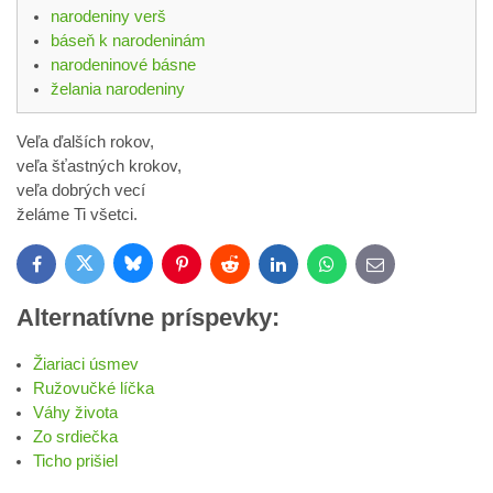
narodeniny verš
báseň k narodeninám
narodeninové básne
želania narodeniny
Veľa ďalších rokov,
veľa šťastných krokov,
veľa dobrých vecí
želáme Ti všetci.
Bluesky
Twitter
Facebook
Pinterest
Reddit
LinkedIn
WhatsApp
E-
mail
Alternatívne príspevky:
Žiariaci úsmev
Ružovučké líčka
Váhy života
Zo srdiečka
Ticho prišiel