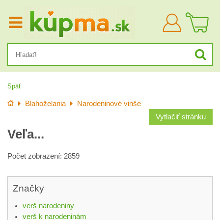
Prihlásiť
sa
Späť
Úvod
Blahoželania
Narodeninové vinše
Vytlačiť stránku
Veľa...
Počet zobrazení: 2859
Značky
verš narodeniny
verš k narodeninám