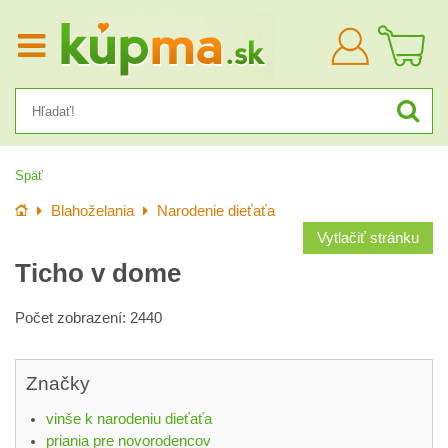
Prihlásiť
sa
Späť
Úvod
Blahoželania
Narodenie dieťaťa
Vytlačiť stránku
Ticho v dome
Počet zobrazení: 2440
Značky
vinše k narodeniu dieťaťa
priania pre novorodencov