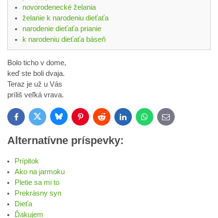
novorodenecké želania
želanie k narodeniu dieťaťa
narodenie dieťaťa prianie
k narodeniu dieťaťa báseň
Bolo ticho v dome,
keď ste boli dvaja.
Teraz je už u Vás
príliš veľká vrava.
Bluesky
Twitter
Facebook
Pinterest
Reddit
LinkedIn
WhatsApp
E-
mail
Alternatívne príspevky:
Prípitok
Ako na jarmoku
Pletie sa mi to
Prekrásny syn
Dieťa
Ďakujem