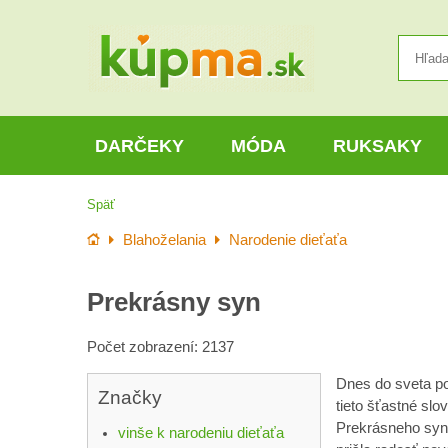
DARČEKY
MÓDA
RUKSAKY
Späť
Úvod
Blahoželania
Narodenie dieťaťa
Prekrásny syn
Počet zobrazení: 2137
Dnes do sveta p
Značky
tieto šťastné slov
Prekrásneho sy
vinše k narodeniu dieťaťa