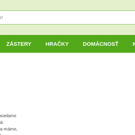
ZÁSTERY
HRAČKY
DOMÁCNOSŤ
osielame
á:
na máme,