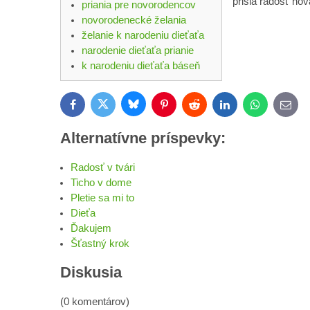
prišla radosť nov
priania pre novorodencov
novorodenecké želania
želanie k narodeniu dieťaťa
narodenie dieťaťa prianie
k narodeniu dieťaťa báseň
Bluesky
Twitter
Facebook
Pinterest
Reddit
LinkedIn
WhatsApp
E-
mail
Alternatívne príspevky:
Radosť v tvári
Ticho v dome
Pletie sa mi to
Dieťa
Ďakujem
Šťastný krok
Diskusia
(0 komentárov)