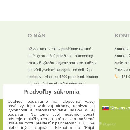
O NÁS
KON
Už viac ako 17 rokov prinášame kvalitné
Kontakty
darčeky na každú príležitosť - narodeniny,
Kontaktný
sviatky či výročia. Objavte praktické darčeky
Naše int
pre všetky vekové kategórie, od detí až po
Otázky a
seniorov, s viac ako 4200 produktmi skladom
+421 9
pripravenými na okamžité odoslanie.
Predvoľby súkromia
Cookies používame na zlepšenie vašej
návštevy tejto webovej stránky, analýzu jej
Slovensko
výkonnosti a zhromažďovanie údajov o jej
používaní. Na tento účel môžeme použiť
nástroje a služby tretích strán a zhromaždené
údaje sa môžu preniesť k partnerom v EÚ, USA
alebo iných krajinách. Kliknutím na "Prijať