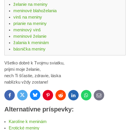
želanie na meniny
meninové blahoželania
vinš na meniny
prianie na meniny
meninový vinš
meninové želanie
žalania k meninám
básnička meniny
Všetko dobré k Tvojmu sviatku,
prijmi moje želanie,
nech Ti šťastie, zdravie, láska
nablízku vždy zostane!
Bluesky
Twitter
Facebook
Pinterest
Reddit
LinkedIn
WhatsApp
E-
mail
Alternatívne príspevky:
Karolíne k meninám
Erotické meniny