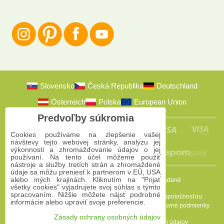
Slovensko
Česká Republika
Deutschland
Österreich
Polska
European Union
Predvoľby súkromia
Cookies používame na zlepšenie vašej
návštevy tejto webovej stránky, analýzu jej
výkonnosti a zhromažďovanie údajov o jej
používaní. Na tento účel môžeme použiť
nástroje a služby tretích strán a zhromaždené
údaje sa môžu preniesť k partnerom v EÚ, USA
alebo iných krajinách. Kliknutím na "Prijať
2009-2026 © Bomba s.r.o.
Všetky práva vyhradené
všetky cookies" vyjadrujete svoj súhlas s týmto
spracovaním. Nižšie môžete nájsť podrobné
Táto stránka je chránená programom reCAPTCHA a spoločnosťou
informácie alebo upraviť svoje preferencie.
Google. Platia
Pravidlá ochrany osobných údajov
a
Zmluvné podmienky
.
Zásady ochrany osobných údajov
Predvoľby súkromia
Zásady ochrany osobných údajov