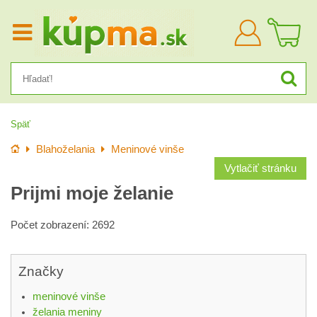
Prihlásiť
sa
Späť
Úvod
Blahoželania
Meninové vinše
Vytlačiť stránku
Prijmi moje želanie
Počet zobrazení: 2692
Značky
meninové vinše
želania meniny