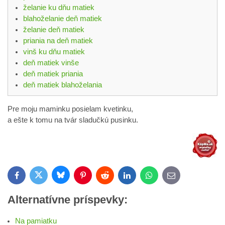
želanie ku dňu matiek
blahoželanie deň matiek
želanie deň matiek
priania na deň matiek
vinš ku dňu matiek
deň matiek vinše
deň matiek priania
deň matiek blahoželania
Pre moju maminku posielam kvetinku,
a ešte k tomu na tvár sladučkú pusinku.
Bluesky
Twitter
Facebook
Pinterest
Reddit
LinkedIn
WhatsApp
E-
mail
Alternatívne príspevky:
Na pamiatku