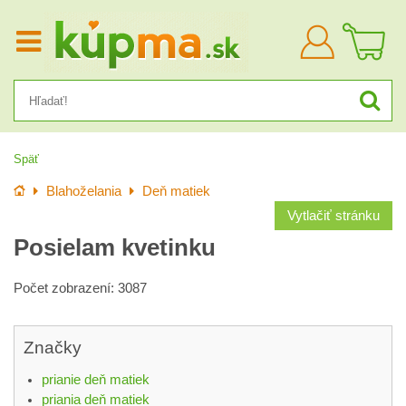
Prihlásiť
sa
Späť
Úvod
Blahoželania
Deň matiek
Vytlačiť stránku
Posielam kvetinku
Počet zobrazení: 3087
Značky
prianie deň matiek
priania deň matiek