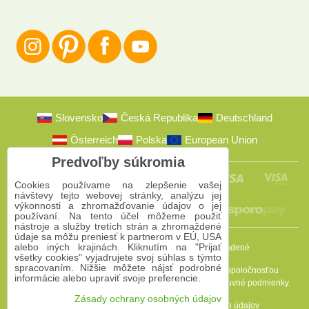
Slovensko
Česká Republika
Deutschland
Österreich
Polska
European Union
Predvoľby súkromia
Cookies používame na zlepšenie vašej
návštevy tejto webovej stránky, analýzu jej
výkonnosti a zhromažďovanie údajov o jej
používaní. Na tento účel môžeme použiť
nástroje a služby tretích strán a zhromaždené
údaje sa môžu preniesť k partnerom v EÚ, USA
alebo iných krajinách. Kliknutím na "Prijať
2009-2026 © Bomba s.r.o.
Všetky práva vyhradené
všetky cookies" vyjadrujete svoj súhlas s týmto
spracovaním. Nižšie môžete nájsť podrobné
Táto stránka je chránená programom reCAPTCHA a spoločnosťou
informácie alebo upraviť svoje preferencie.
Google. Platia
Pravidlá ochrany osobných údajov
a
Zmluvné podmienky
.
Zásady ochrany osobných údajov
Predvoľby súkromia
Zásady ochrany osobných údajov