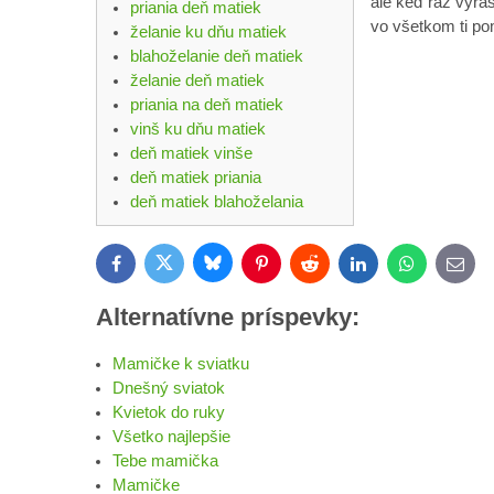
ale keď raz vyra
priania deň matiek
vo všetkom ti p
želanie ku dňu matiek
blahoželanie deň matiek
želanie deň matiek
priania na deň matiek
vinš ku dňu matiek
deň matiek vinše
deň matiek priania
deň matiek blahoželania
Bluesky
Twitter
Facebook
Pinterest
Reddit
LinkedIn
WhatsApp
E-
mail
Alternatívne príspevky:
Mamičke k sviatku
Dnešný sviatok
Kvietok do ruky
Všetko najlepšie
Tebe mamička
Mamičke