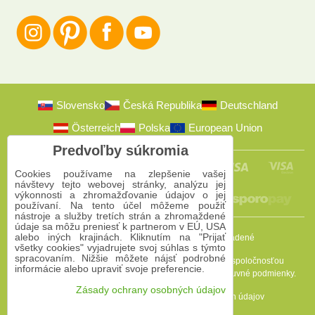
Slovensko
Česká Republika
Deutschland
Österreich
Polska
European Union
Predvoľby súkromia
Cookies používame na zlepšenie vašej
návštevy tejto webovej stránky, analýzu jej
výkonnosti a zhromažďovanie údajov o jej
používaní. Na tento účel môžeme použiť
nástroje a služby tretích strán a zhromaždené
údaje sa môžu preniesť k partnerom v EÚ, USA
alebo iných krajinách. Kliknutím na "Prijať
2009-2026 © Bomba s.r.o.
Všetky práva vyhradené
všetky cookies" vyjadrujete svoj súhlas s týmto
spracovaním. Nižšie môžete nájsť podrobné
Táto stránka je chránená programom reCAPTCHA a spoločnosťou
informácie alebo upraviť svoje preferencie.
Google. Platia
Pravidlá ochrany osobných údajov
a
Zmluvné podmienky
.
Zásady ochrany osobných údajov
Predvoľby súkromia
Zásady ochrany osobných údajov
Podmienky používania