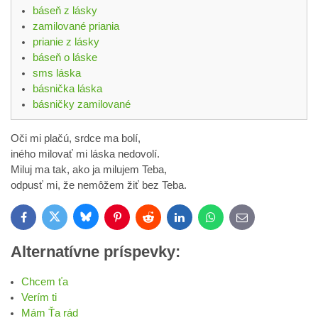
báseň z lásky
zamilované priania
prianie z lásky
báseň o láske
sms láska
básnička láska
básničky zamilované
Oči mi plačú, srdce ma bolí,
iného milovať mi láska nedovolí.
Miluj ma tak, ako ja milujem Teba,
odpusť mi, že nemôžem žiť bez Teba.
Bluesky
Twitter
Facebook
Pinterest
Reddit
LinkedIn
WhatsApp
E-
mail
Alternatívne príspevky:
Chcem ťa
Verím ti
Mám Ťa rád