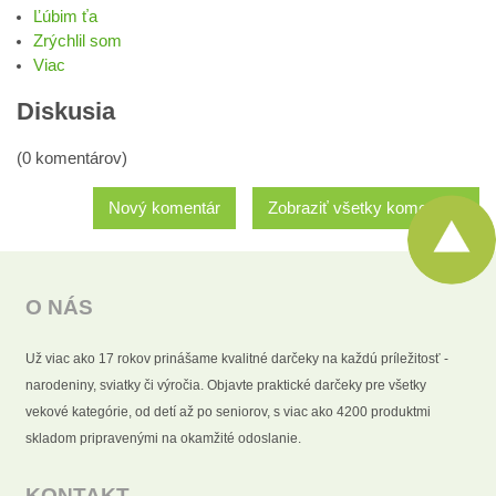
Ľúbim ťa
Zrýchlil som
Viac
Diskusia
(0 komentárov)
Nový komentár
Zobraziť všetky komentáre
O NÁS
Už viac ako 17 rokov prinášame kvalitné darčeky na každú príležitosť -
narodeniny, sviatky či výročia. Objavte praktické darčeky pre všetky
vekové kategórie, od detí až po seniorov, s viac ako 4200 produktmi
skladom pripravenými na okamžité odoslanie.
KONTAKT