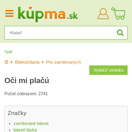
Prihlásiť
sa
Späť
Úvod
Blahoželania
Pre zamilovaných
Vytlačiť stránku
Oči mi plačú
Počet zobrazení: 2741
Značky
zamilované básne
báseň láska