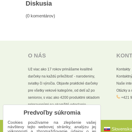
Diskusia
(0 komentárov)
O NÁS
KON
Už viac ako 17 rokov prinášame kvalitné
Kontakty
darčeky na každú príležitosť - narodeniny,
Kontaktný
sviatky či výročia. Objavte praktické darčeky
Naše int
pre všetky vekové kategórie, od detí až po
Otázky a
seniorov, s viac ako 4200 produktmi skladom
+421 9
pripravenými na okamžité odoslanie.
Predvoľby súkromia
Cookies používame na zlepšenie vašej
návštevy tejto webovej stránky, analýzu jej
Slovensko
výkonnosti a zhromažďovanie údajov o jej