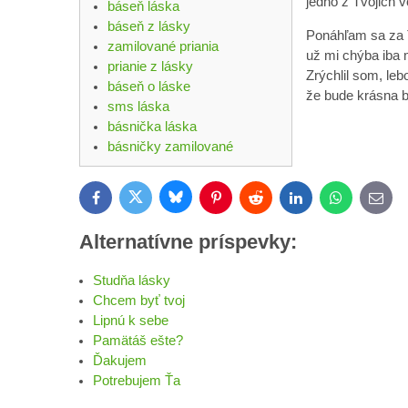
jedno z Tvojich v
báseň láska
báseň z lásky
Ponáhľam sa za 
zamilované priania
už mi chýba iba 
prianie z lásky
Zrýchlil som, leb
báseň o láske
že bude krásna bl
sms láska
básnička láska
básničky zamilované
Bluesky
Twitter
Facebook
Pinterest
Reddit
LinkedIn
WhatsApp
E-
mail
Alternatívne príspevky:
Studňa lásky
Chcem byť tvoj
Lipnú k sebe
Pamätáš ešte?
Ďakujem
Potrebujem Ťa