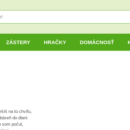
ZÁSTERY
HRAČKY
DOMÁCNOSŤ
ešíš na tú chvíľu,
báseň do dlaní.
o som počul,