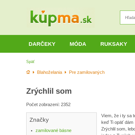
DARČEKY
MÓDA
RUKSAKY
Späť
Úvod
Blahoželania
Pre zamilovaných
Zrýchlil som
Počet zobrazení: 2352
Viem, že i ty sa t
Značky
keď Ti opäť dám 
Zrýchlil som, leb
zamilované básne