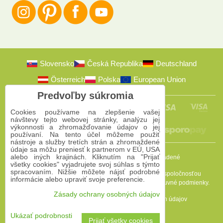
Slovensko
Česká Republika
Deutschland
Österreich
Polska
European Union
Predvoľby súkromia
Cookies používame na zlepšenie vašej
návštevy tejto webovej stránky, analýzu jej
výkonnosti a zhromažďovanie údajov o jej
používaní. Na tento účel môžeme použiť
nástroje a služby tretích strán a zhromaždené
údaje sa môžu preniesť k partnerom v EÚ, USA
alebo iných krajinách. Kliknutím na "Prijať
2009-2026 © Bomba s.r.o.
Všetky práva vyhradené
všetky cookies" vyjadrujete svoj súhlas s týmto
spracovaním. Nižšie môžete nájsť podrobné
Táto stránka je chránená programom reCAPTCHA a spoločnosťou
informácie alebo upraviť svoje preferencie.
Google. Platia
Pravidlá ochrany osobných údajov
a
Zmluvné podmienky
.
Zásady ochrany osobných údajov
Predvoľby súkromia
Zásady ochrany osobných údajov
Podmienky používania
Ukázať podrobnosti
Prijať všetky cookies