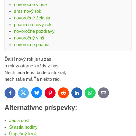
novoročné vinše
sms nový rok
novoročné želania
priania na nový rok
novoročné pozdravy
novoročný vinš
novoročné prianie
Ďalší nový rok je tu zas
o rok zostarne každý z nás.
Nech teda lepší bude o stokrát,
nech stále má Ťa niekto rád.
Bluesky
Twitter
Facebook
Pinterest
Reddit
LinkedIn
WhatsApp
E-
mail
Alternatívne príspevky:
Jedla dosti
Šťastia hodiny
Úspešný krok