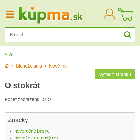
Prihlásiť
sa
Späť
Úvod
Blahoželania
Nový rok
Vytlačiť stránku
O stokrát
Počet zobrazení: 1979
Značky
novoročné básne
blahoželania nový rok