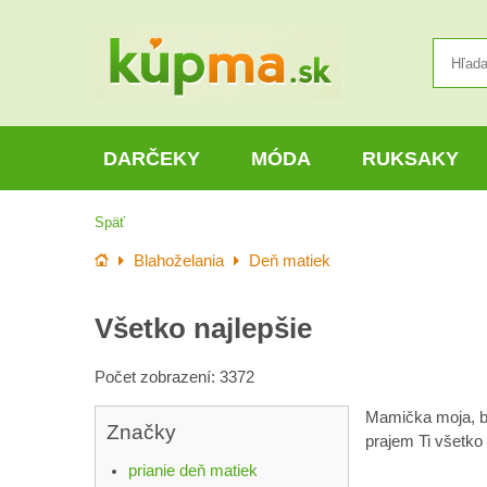
DARČEKY
MÓDA
RUKSAKY
Späť
Úvod
Blahoželania
Deň matiek
Všetko najlepšie
Počet zobrazení: 3372
Mamička moja, be
Značky
prajem Ti všetko
prianie deň matiek