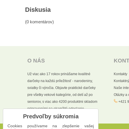
Diskusia
(0 komentárov)
O NÁS
KON
Už viac ako 17 rokov prinášame kvalitné
Kontakty
darčeky na každú príležitosť - narodeniny,
Kontaktný
sviatky či výročia. Objavte praktické darčeky
Naše int
pre všetky vekové kategórie, od detí až po
Otázky a
seniorov, s viac ako 4200 produktmi skladom
+421 9
pripravenými na okamžité odoslanie.
Predvoľby súkromia
Cookies používame na zlepšenie vašej