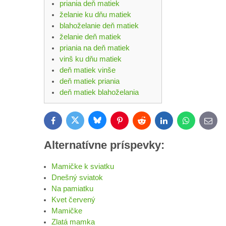
priania deň matiek
želanie ku dňu matiek
blahoželanie deň matiek
želanie deň matiek
priania na deň matiek
vinš ku dňu matiek
deň matiek vinše
deň matiek priania
deň matiek blahoželania
Bluesky
Twitter
Facebook
Pinterest
Reddit
LinkedIn
WhatsApp
E-
mail
Alternatívne príspevky:
Mamičke k sviatku
Dnešný sviatok
Na pamiatku
Kvet červený
Mamičke
Zlatá mamka