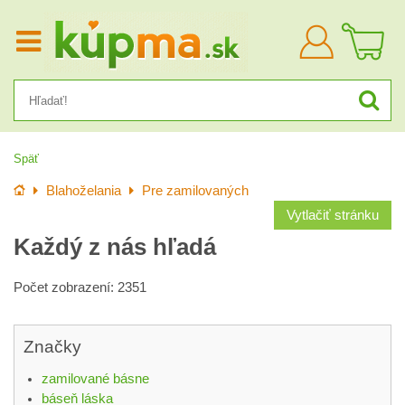
Prihlásiť
sa
Späť
Úvod
Blahoželania
Pre zamilovaných
Vytlačiť stránku
Každý z nás hľadá
Počet zobrazení: 2351
Značky
zamilované básne
báseň láska