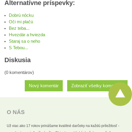
Alternatívne príspevky:
Dobrú nôcku
Oči mi plačú
Bez teba...
Hvezdár a hviezda
Staraj sa o neho
S Tebou...
Diskusia
(0 komentárov)
Nový komentár
Zobraziť všetky komentáre
O NÁS
Už viac ako 17 rokov prinášame kvalitné darčeky na každú príležitosť -