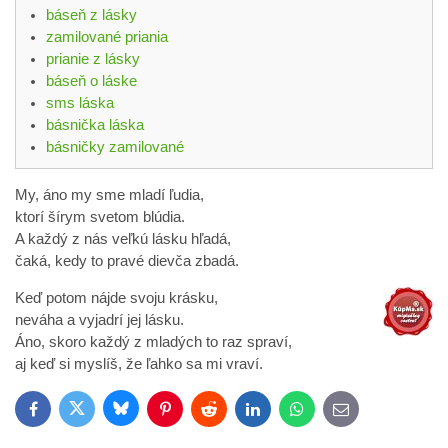
báseň z lásky
zamilované priania
prianie z lásky
báseň o láske
sms láska
básnička láska
básničky zamilované
My, áno my sme mladí ľudia,
ktorí šírym svetom blúdia.
A každý z nás veľkú lásku hľadá,
čaká, kedy to pravé dievča zbadá.
Keď potom nájde svoju krásku,
neváha a vyjadrí jej lásku.
Áno, skoro každý z mladých to raz spraví,
aj keď si myslíš, že ľahko sa mi vraví.
Bluesky
Twitter
Facebook
Pinterest
Reddit
LinkedIn
WhatsApp
E-
mail