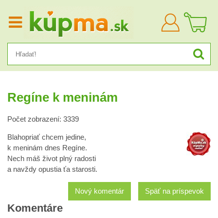
Prihlásiť
sa
Regíne k meninám
Počet zobrazení: 3339
Blahopriať chcem jedine,
k meninám dnes Regíne.
Nech máš život plný radosti
a navždy opustia ťa starosti.
Nový komentár
Späť na príspevok
Komentáre