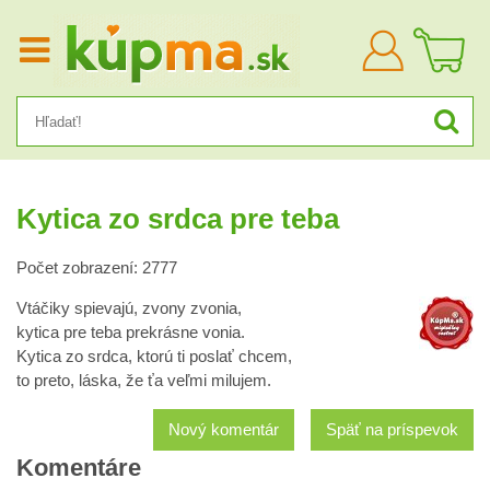
Prihlásiť
sa
Kytica zo srdca pre teba
Počet zobrazení: 2777
Vtáčiky spievajú, zvony zvonia,
kytica pre teba prekrásne vonia.
Kytica zo srdca, ktorú ti poslať chcem,
to preto, láska, že ťa veľmi milujem.
Nový komentár
Späť na príspevok
Komentáre