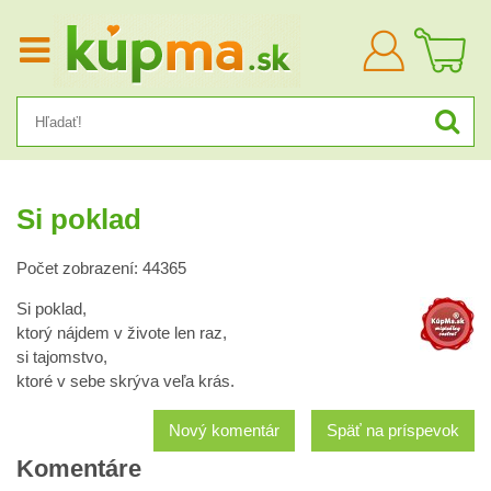
Prihlásiť
sa
Si poklad
Počet zobrazení: 44365
Si poklad,
ktorý nájdem v živote len raz,
si tajomstvo,
ktoré v sebe skrýva veľa krás.
Nový komentár
Späť na príspevok
Komentáre