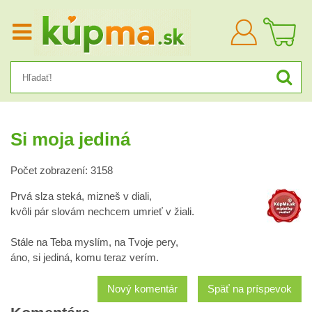
Prihlásiť
sa
Si moja jediná
Počet zobrazení: 3158
Prvá slza steká, mizneš v diali,
kvôli pár slovám nechcem umrieť v žiali.
Stále na Teba myslím, na Tvoje pery,
áno, si jediná, komu teraz verím.
Nový komentár
Späť na príspevok