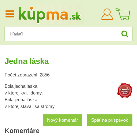
Prihlásiť
sa
Jedna láska
Počet zobrazení: 2856
Bola jedna láska,
v ktorej kvitli domy.
Bola jedna láska,
v ktorej stavali sa stromy.
Nový komentár
Späť na príspevok
Komentáre